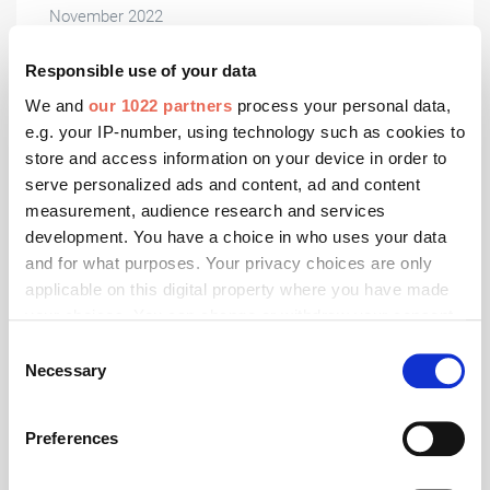
November 2022
U-Werte bei Rollladenkästen: Berechnung
Responsible use of your data
bringt Vorteile
We and
our 1022 partners
process your personal data,
In den vergangenen Jahren gab es hinsichtlich der
e.g. your IP-number, using technology such as cookies to
Anforderungen an Bauprodukte einige gesetzliche und
store and access information on your device in order to
normative Änderungen in der Produktgruppe
serve personalized ads and content, ad and content
Rollladenkästen. Die Änderung der Anforderungen zur
measurement, audience research and services
Wärmebrücken-Berechnung können Hersteller zu
Ihrem Vorteil nutzen.
development. You have a choice in who uses your data
and for what purposes. Your privacy choices are only
applicable on this digital property where you have made
your choices. You can change or withdraw your consent
any time from the Cookie Declaration or by clicking on
Consent
the Privacy trigger icon.
Necessary
Selection
If you allow, we would also like to:
Preferences
Collect information about your geographical location
which can be accurate to within several meters