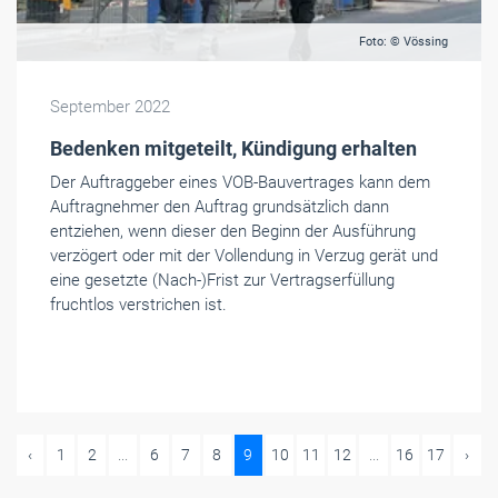
Foto: © Vössing
September 2022
Bedenken mitgeteilt, Kündigung erhalten
Der Auftraggeber eines VOB-Bauvertrages kann dem
Auftragnehmer den Auftrag grundsätzlich dann
entziehen, wenn dieser den Beginn der Ausführung
verzögert oder mit der Vollendung in Verzug gerät und
eine gesetzte (Nach-)Frist zur Vertragserfüllung
fruchtlos verstrichen ist.
‹
1
2
...
6
7
8
9
10
11
12
...
16
17
›