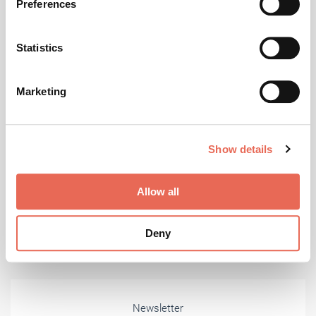
Preferences
Collect information about your geographical location
which can be accurate to within several meters
Foto: © Bundesverband GebäudeGrün e.V.
Identify your device by actively scanning it for
Statistics
specific characteristics (fingerprinting)
FASSADE
- Aktuell
| Juli 2026
Find out more about how your personal data is processed
Marketing
and set your preferences in the
details section
.
BuGG blickt auf erfolgreiches Jahr zurück
Auf der diesjährigen Mitgliederversammlung des BuGG
We use cookies to personalise content and ads, to
kamen in Berlin Mitglieder aus Planung, Ausführung,
Show details
provide social media features and to analyse our traffic.
Wissenschaft, Verwaltung und Industrie zusammen,
We also share information about your use of our site with
um über aktuelle Entwicklungen der Branche zu
our social media, advertising and analytics partners who
beraten.
Allow all
may combine it with other information that you’ve
provided to them or that they’ve collected from your use
Deny
of their services.
Weitere Informationen:
Impressum
Datenschutz
Newsletter