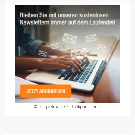
© PeopleImages/istockphoto.com