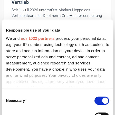
Vertrieb
Seit 1. Juli 2026 unterstützt Markus Hoppe das
Vertriebsteam der DuoTherm GmbH unter der Leitung
von Johannes von Wenserski, Leiter Vertrieb und
Marketing.
Responsible use of your data
We and
our 1022 partners
process your personal data,
e.g. your IP-number, using technology such as cookies to
store and access information on your device in order to
serve personalized ads and content, ad and content
measurement, audience research and services
development. You have a choice in who uses your data
and for what purposes. Your privacy choices are only
applicable on this digital property where you have made
your choices. You can change or withdraw your consent
any time from the Cookie Declaration or by clicking on
Consent
the Privacy trigger icon.
Necessary
Selection
If you allow, we would also like to: