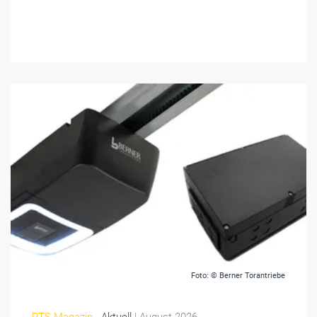
Foto: © Berner Torantriebe
RTS Magazin
- Aktuell
| August 2026