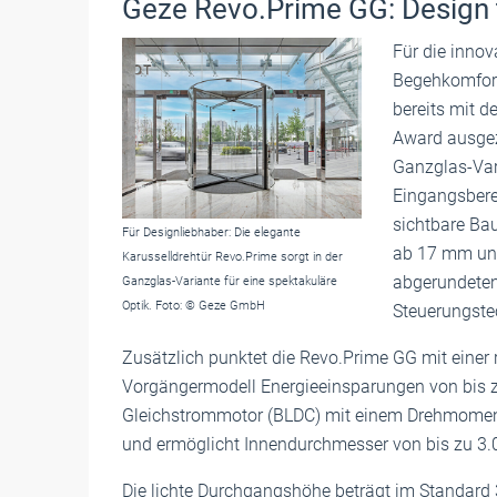
Geze Revo.Prime GG: Design tr
Für die inno
Begehkomfort
bereits mit 
Award ausgez
Ganzglas-Vari
Eingangsbere
sichtbare Ba
Für Designliebhaber: Die elegante
ab 17 mm und
Karusselldrehtür Revo.Prime sorgt in der
abgerundeten
Ganzglas-Variante für eine spektakuläre
Optik. Foto: © Geze GmbH
Steuerungstec
Zusätzlich punktet die Revo.Prime GG mit einer
Vorgängermodell Energieeinsparungen von bis zu
Gleichstrommotor (BLDC) mit einem Drehmoment 
und ermöglicht Innendurchmesser von bis zu 3
Die lichte Durchgangshöhe beträgt im Standard