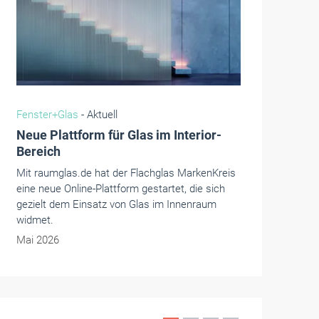
RTS Magazin
- Aktuell
Neue Dreiecksbespannung für
Glasdächer und Pergolen
Lewens Sonnenschutzsysteme GmbH & Co. KG
erweitert sein Systemprogramm um eine
weitere praxisnahe Ergänzung im Bereich
Glasdächer und Pergolen: Eine
Dreiecksbespannung ist als neue Option
bestellbar.
Mai 2026