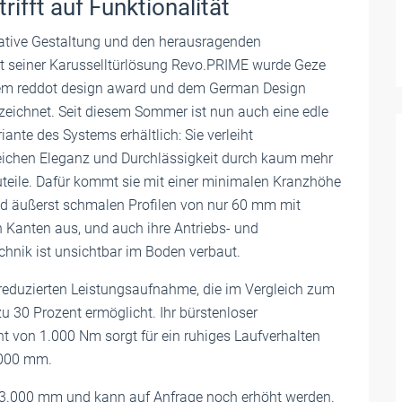
ifft auf Funktionalität
vative Gestaltung und den herausragenden
 seiner Karusselltürlösung Revo.PRIME wurde Geze
dem reddot design award und dem German Design
eichnet. Seit diesem Sommer ist nun auch eine edle
ante des Systems erhältlich: Sie verleiht
ichen Eleganz und Durchlässigkeit durch kaum mehr
uteile. Dafür kommt sie mit einer minimalen Kranzhöhe
 äußerst schmalen Profilen von nur 60 mm mit
 Kanten aus, und auch ihre Antriebs- und
hnik ist unsichtbar im Boden verbaut.
 reduzierten Leistungsaufnahme, die im Vergleich zum
 30 Prozent ermöglicht. Ihr bürstenloser
von 1.000 Nm sorgt für ein ruhiges Laufverhalten
.000 mm.
 3.000 mm und kann auf Anfrage noch erhöht werden.