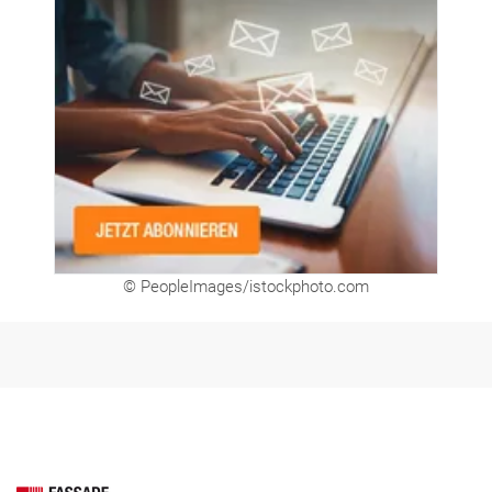
© PeopleImages/istockphoto.com