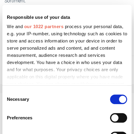
Sortiment.
Responsible use of your data
We and
our 1022 partners
process your personal data,
e.g. your IP-number, using technology such as cookies to
www.deceuninck.de/protex2
store and access information on your device in order to
serve personalized ads and content, ad and content
measurement, audience research and services
development. You have a choice in who uses your data
and for what purposes. Your privacy choices are only
applicable on this digital property where you have made
your choices. You can change or withdraw your consent
any time from the Cookie Declaration or by clicking on
Consent
the Privacy trigger icon.
Necessary
Selection
Kommentar schreiben
If you allow, we would also like to:
Preferences
Collect information about your geographical location
which can be accurate to within several meters