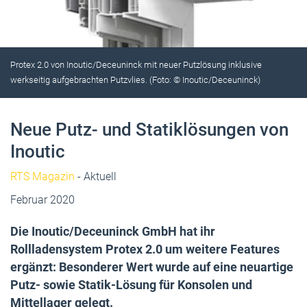
Protex 2.0 von Inoutic/Deceuninck mit neuer Putzlösung inklusive
werkseitig aufgebrachten Putzvlies. (Foto: © Inoutic/Deceuninck)
Neue Putz- und Statiklösungen von
Inoutic
RTS Magazin
- Aktuell
Februar 2020
Die Inoutic/Deceuninck GmbH hat ihr
Rollladensystem Protex 2.0 um weitere Features
ergänzt: Besonderer Wert wurde auf eine neuartige
Putz- sowie Statik-Lösung für Konsolen und
Mittellager gelegt.