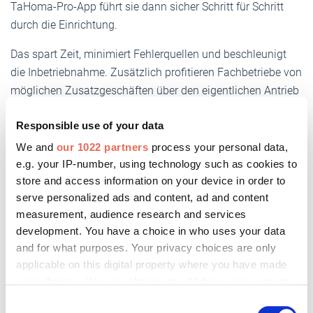
TaHoma-Pro-App führt sie dann sicher Schritt für Schritt
durch die Einrichtung.
Das spart Zeit, minimiert Fehlerquellen und beschleunigt
die Inbetriebnahme. Zusätzlich profitieren Fachbetriebe von
möglichen Zusatzgeschäften über den eigentlichen Antrieb
hinaus, da sich die TaHoma mit bis zu 200 weiteren
Responsible use of your data
funkbasierten Produkten von Somfy und führenden Indus­
triepartnern vernetzen lässt.
We and
our 1022 partners
process your personal data,
e.g. your IP-number, using technology such as cookies to
store and access information on your device in order to
Live-Einblicke
serve personalized ads and content, ad and content
measurement, audience research and services
Am Messestand in Halle 3, C50 zeigt Somfy, wie
development. You have a choice in who uses your data
unkompliziert und zuverlässig textile Anwendungen
and for what purposes. Your privacy choices are only
motorisiert werden können. Im Rahmen des DecoTeam-
applicable on this digital property where you have made
your choices. You can change or withdraw your consent
Eventprogramms liefern Kurz-Workshops am Dienstag und
any time from the Cookie Declaration or by clicking on
ein Fachvortrag mit MHZ am Donnerstag zum Thema
Consent