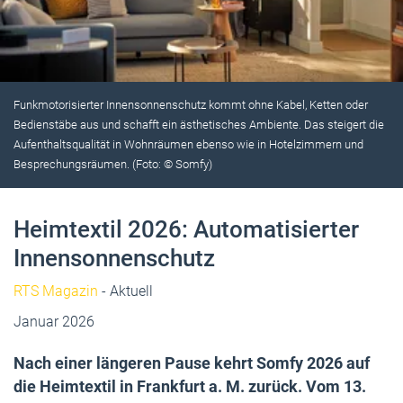
Funkmotorisierter Innensonnenschutz kommt ohne Kabel, Ketten oder
Bedienstäbe aus und schafft ein ästhetisches Ambiente. Das steigert die
Aufenthaltsqualität in Wohnräumen ebenso wie in Hotelzimmern und
Besprechungsräumen. (Foto: © Somfy)
Heimtextil 2026: Automatisierter
Innensonnenschutz
RTS Magazin
- Aktuell
Januar 2026
Nach einer längeren Pause kehrt Somfy 2026 auf
die Heimtextil in Frankfurt a. M. zurück. Vom 13.