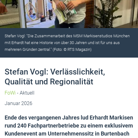
Stefan Vogl: "Die Zusammenarbeit des MSM Markisenstudios München
mit Erhardt hat eine Historie von über 30 Jahren und ist für uns aus
mehreren Gründen zentral." (Foto: © RTS Magazin)
Stefan Vogl: Verlässlichkeit,
Qualität und Regionalität
FoWi
- Aktuell
Januar 2026
Ende des vergangenen Jahres lud Erhardt Markisen
rund 240 Fachpartnerbetriebe zu einem exklusivem
Kundenevent am Unternehmenssitz in Burtenbach