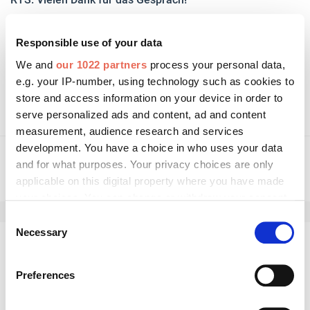
Responsible use of your data
Weitere Informationen:
We and
our 1022 partners
process your personal data,
e.g. your IP-number, using technology such as cookies to
msm-markisen.de
store and access information on your device in order to
serve personalized ads and content, ad and content
measurement, audience research and services
development. You have a choice in who uses your data
and for what purposes. Your privacy choices are only
applicable on this digital property where you have made
your choices. You can change or withdraw your consent
any time from the Cookie Declaration or by clicking on
Consent
the Privacy trigger icon.
Necessary
Selection
Kommentar schreiben
If you allow, we would also like to:
Preferences
Collect information about your geographical location
which can be accurate to within several meters