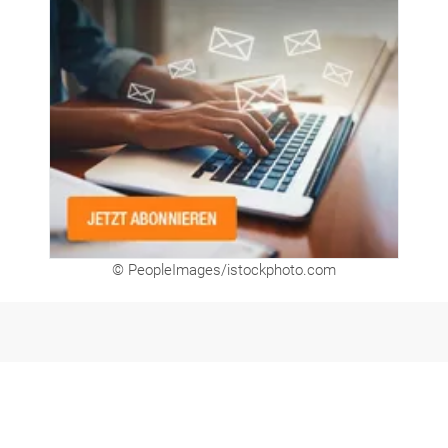
© PeopleImages/istockphoto.com