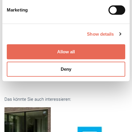
Find out more about how your personal data is processed
Marketing
and set your preferences in the
details section
.
We use cookies to personalise content and ads, to
Bitte geben Sie "Kommentar" rückwärts ein.
Show details
provide social media features and to analyse our traffic.
We also share information about your use of our site with
our social media, advertising and analytics partners who
Allow all
may combine it with other information that you’ve
provided to them or that they’ve collected from your use
Absenden
Deny
of their services.
Weitere Informationen:
Impressum
Datenschutz
Das könnte Sie auch interessieren: