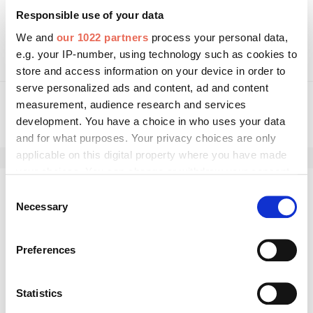
Hier geht es zum Online-Auftritt von Schanz
Responsible use of your data
Rollladensysteme.
We and
our 1022 partners
process your personal data,
e.g. your IP-number, using technology such as cookies to
store and access information on your device in order to
serve personalized ads and content, ad and content
measurement, audience research and services
development. You have a choice in who uses your data
and for what purposes. Your privacy choices are only
applicable on this digital property where you have made
your choices. You can change or withdraw your consent
any time from the Cookie Declaration or by clicking on
Consent
Kommentar schreiben
the Privacy trigger icon.
Necessary
Selection
If you allow, we would also like to:
Preferences
Collect information about your geographical location
which can be accurate to within several meters
Identify your device by actively scanning it for
Statistics
specific characteristics (fingerprinting)