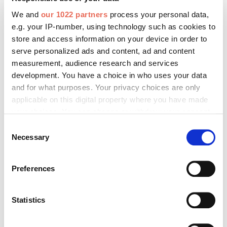
We and
our 1022 partners
process your personal data,
Bitte geben Sie "Kommentar" rückwärts ein.
e.g. your IP-number, using technology such as cookies to
store and access information on your device in order to
serve personalized ads and content, ad and content
measurement, audience research and services
development. You have a choice in who uses your data
and for what purposes. Your privacy choices are only
Absenden
applicable on this digital property where you have made
your choices. You can change or withdraw your consent
any time from the Cookie Declaration or by clicking on
Consent
the Privacy trigger icon.
Necessary
Selection
Das könnte Sie auch interessieren:
If you allow, we would also like to:
Preferences
Collect information about your geographical location
which can be accurate to within several meters
Identify your device by actively scanning it for
Statistics
specific characteristics (fingerprinting)
Find out more about how your personal data is processed