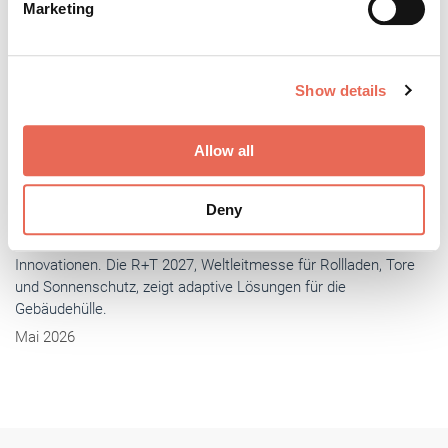
Marketing
and set your preferences in the
details section
.
We use cookies to personalise content and ads, to
Show details
provide social media features and to analyse our traffic.
We also share information about your use of our site with
our social media, advertising and analytics partners who
Allow all
may combine it with other information that you’ve
provided to them or that they’ve collected from your use
Deny
of their services.
Weitere Informationen:
Impressum
Datenschutz
RTS Magazin
- Aktuell
Lüdenscheider Familienunternehmen gestaltet die
Branche als Vorreiter aktiv mit
Genau dort, wo anno 1866 mithilfe von Wasserkraft Draht- und
Metallwaren produziert wurden, gibt heutzutage ständige
Weiterentwicklung den Takt vor. Der Name Selve steht für vieles