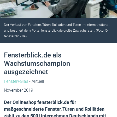
Der Verkauf von Fenstern, Türen, Rollladen und Toren im Internet wächst
und beschert dem Portal fensterblick.de große Zuwachsraten. (Foto: ©
fensterblick.de)
Fensterblick.de als
Wachstumschampion
ausgezeichnet
Fenster+Glas
- Aktuell
November 2019
Der Onlineshop fensterblick.de für
maßgeschneiderte Fenster, Türen und Rollläden
zählt zu den 500 Unternehmen Deutschlands mit