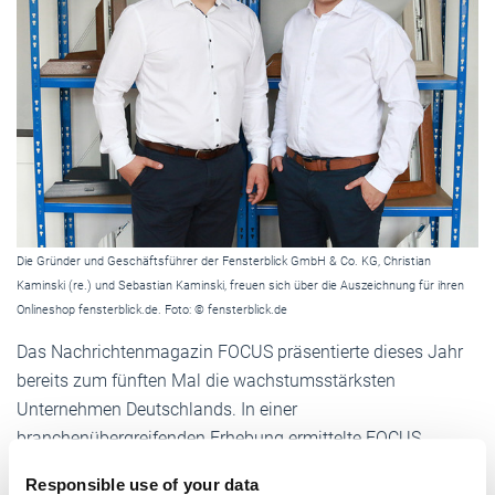
Die Gründer und Geschäftsführer der Fensterblick GmbH & Co. KG, Christian
Kaminski (re.) und Sebastian Kaminski, freuen sich über die Auszeichnung für ihren
Onlineshop fensterblick.de. Foto: © fensterblick.de
Das Nachrichtenmagazin FOCUS präsentierte dieses Jahr
bereits zum fünften Mal die wachstumsstärksten
Unternehmen Deutschlands. In einer
branchenübergreifenden Erhebung ermittelte FOCUS
zusammen mit dem Statistikunternehmen Statista die 500
Responsible use of your data