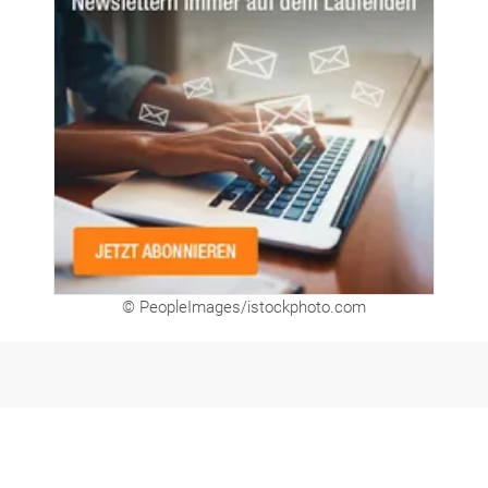
© PeopleImages/istockphoto.com