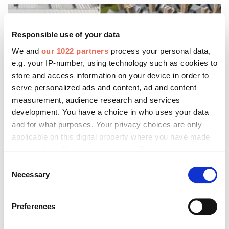
Responsible use of your data
We and
our 1022 partners
process your personal data,
e.g. your IP-number, using technology such as cookies to
store and access information on your device in order to
serve personalized ads and content, ad and content
measurement, audience research and services
development. You have a choice in who uses your data
and for what purposes. Your privacy choices are only
applicable on this digital property where you have made
your choices. You can change or withdraw your consent
any time from the Cookie Declaration or by clicking on
Consent
the Privacy trigger icon.
Necessary
Selection
ons
ten und
If you allow, we would also like to:
Preferences
stellt
Collect information about your geographical location
which can be accurate to within several meters