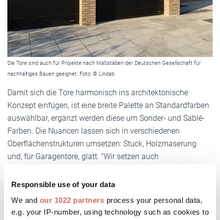
Die Tore sind auch für Projekte nach Maßstäben der Deutschen Gesellschaft für
nachhaltiges Bauen geeignet. Foto: © Lindab
Damit sich die Tore harmonisch ins architektonische
Konzept einfügen, ist eine breite Palette an Standardfarben
auswählbar, ergänzt werden diese um Sonder- und Sablé-
Farben. Die Nuancen lassen sich in verschiedenen
Oberflächenstrukturen umsetzen: Stuck, Holzmaserung
und, für Garagentore, glatt. "Wir setzen auch
Sonderanfertigungen um, bei denen wir beispielsweise Holz
auf das Tor aufbringen", berichtet Løkkegaard.
Responsible use of your data
We and
our 1022 partners
process your personal data,
Die Ausführung als Rahmensprossentor erlaubt, dass
e.g. your IP-number, using technology such as cookies to
natürliches Licht von außen ins Gebäudeinnere fällt. "Für