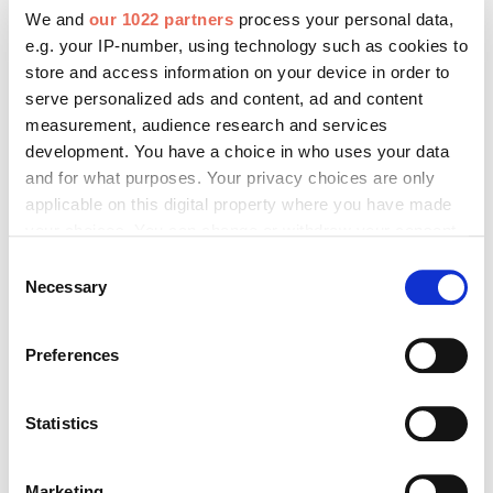
We and
our 1022 partners
process your personal data,
e.g. your IP-number, using technology such as cookies to
store and access information on your device in order to
serve personalized ads and content, ad and content
measurement, audience research and services
development. You have a choice in who uses your data
and for what purposes. Your privacy choices are only
applicable on this digital property where you have made
your choices. You can change or withdraw your consent
any time from the Cookie Declaration or by clicking on
Consent
Das Funkprotokoll Thread wird genutzt, das mit jedem eingebundenen
the Privacy trigger icon.
Necessary
Sonnenschutzprodukt stabiler wird. Foto: © Warema
Selection
Welche Vorteile der offene Smart Home Standard Matter für
If you allow, we would also like to:
Anwender bietet, zeigt ein praxisnahes Beispiel. In
Preferences
Collect information about your geographical location
automatisierten Gebäuden werden Rollläden oder
which can be accurate to within several meters
Außenjalousien häufig nach Zeit oder Dämmerung
Identify your device by actively scanning it for
Statistics
gesteuert, ohne Berücksichtigung des aktuellen Zustands
specific characteristics (fingerprinting)
von Fenstern oder Türen. Im Rahmen einer Kooperation
Find out more about how your personal data is processed
Marketing