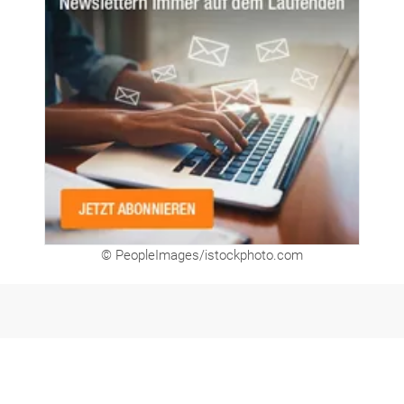
© PeopleImages/istockphoto.com