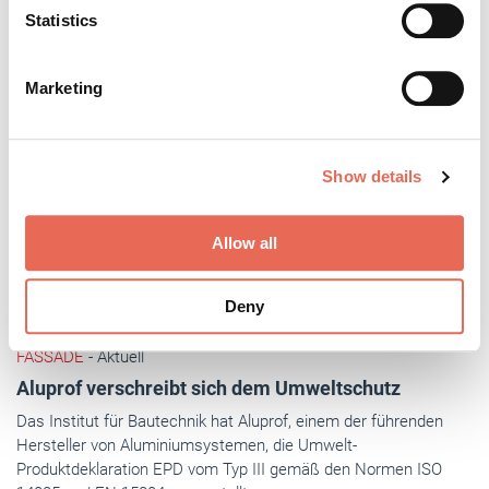
Identify your device by actively scanning it for
Statistics
specific characteristics (fingerprinting)
Find out more about how your personal data is processed
Marketing
and set your preferences in the
details section
.
We use cookies to personalise content and ads, to
Show details
provide social media features and to analyse our traffic.
We also share information about your use of our site with
our social media, advertising and analytics partners who
Allow all
may combine it with other information that you’ve
provided to them or that they’ve collected from your use
Deny
of their services.
Weitere Informationen:
Impressum
Datenschutz