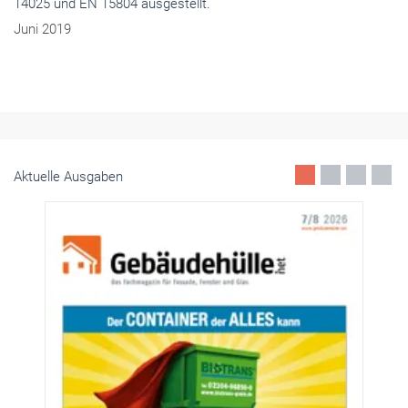
RTS Magazin
- Aktuell
Rollladenkastensystem: Wachsenden Ansprüchen
entsprechen
Gute thermische Werte und ein unkomplizierter und schneller
Einbau sind die hervorstechenden Eigenschaften des neuen
Rollladenkastensystems SKB Styroterm von Aluprof.
Juli 2019
Aktuelle Ausgaben