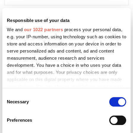
Responsible use of your data
We and
our 1022 partners
process your personal data,
e.g. your IP-number, using technology such as cookies to
store and access information on your device in order to
serve personalized ads and content, ad and content
Bitte geben Sie "Kommentar" rückwärts ein.
measurement, audience research and services
development. You have a choice in who uses your data
and for what purposes. Your privacy choices are only
applicable on this digital property where you have made
your choices. You can change or withdraw your consent
any time from the Cookie Declaration or by clicking on
Absenden
Consent
the Privacy trigger icon.
Necessary
Selection
If you allow, we would also like to:
Preferences
Collect information about your geographical location
Das könnte Sie auch interessieren:
which can be accurate to within several meters