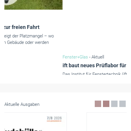
Fenster+Glas
- Aktuell
ift baut neues Prüflabor für Bauakustik + Fassaden
Das Institut für Fenstertechnik (ift) errichtet in Rosenheim ein
neues Labor für die Prüfung von bauakustischen Eigenschaften
sowie von Luft-/Schlagregendichtheit, Windlast, Stoßfestigkeit
und Erdbebensicherheit.
Oktober 2019
Aktuelle Ausgaben