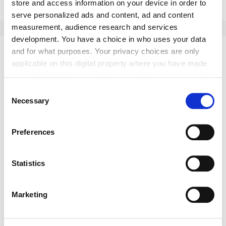
store and access information on your device in order to
serve personalized ads and content, ad and content
measurement, audience research and services
development. You have a choice in who uses your data
and for what purposes. Your privacy choices are only
Kommentar schreiben
applicable on this digital property where you have made
your choices. You can change or withdraw your consent
any time from the Cookie Declaration or by clicking on
Consent
the Privacy trigger icon.
Necessary
Selection
If you allow, we would also like to:
Preferences
Collect information about your geographical location
which can be accurate to within several meters
Identify your device by actively scanning it for
Statistics
specific characteristics (fingerprinting)
Find out more about how your personal data is processed
Bitte geben Sie "Kommentar" rückwärts ein.
Marketing
and set your preferences in the
details section
.
We use cookies to personalise content and ads, to