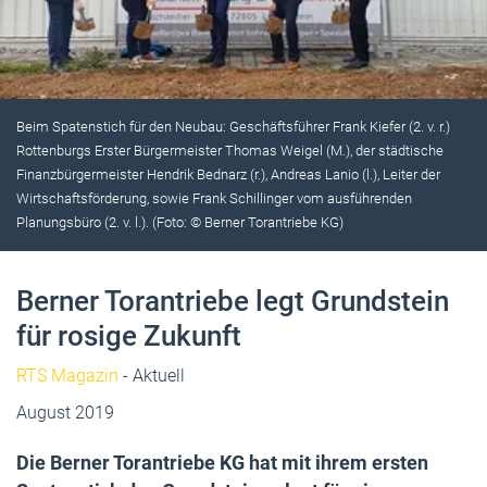
Beim Spatenstich für den Neubau: Geschäftsführer Frank Kiefer (2. v. r.)
Rottenburgs Erster Bürgermeister Thomas Weigel (M.), der städtische
Finanzbürgermeister Hendrik Bednarz (r.), Andreas Lanio (l.), Leiter der
Wirtschaftsförderung, sowie Frank Schillinger vom ausführenden
Planungsbüro (2. v. l.). (Foto: © Berner Torantriebe KG)
Berner Torantriebe legt Grundstein
für rosige Zukunft
RTS Magazin
- Aktuell
August 2019
Die Berner Torantriebe KG hat mit ihrem ersten