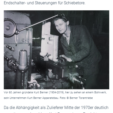
Endschalter- und Steuerungen für Schiebetore.
Vor 60 Jahren gründete Kurt Berner (1934-2019), hier zu sehen an einem Bohrwerk,
sein Unternehmen Kurt Berner Apparatebau. Foto: © Berner Torantriebe
Da die Abhängigkeit als Zulieferer Mitte der 1970er deutlich