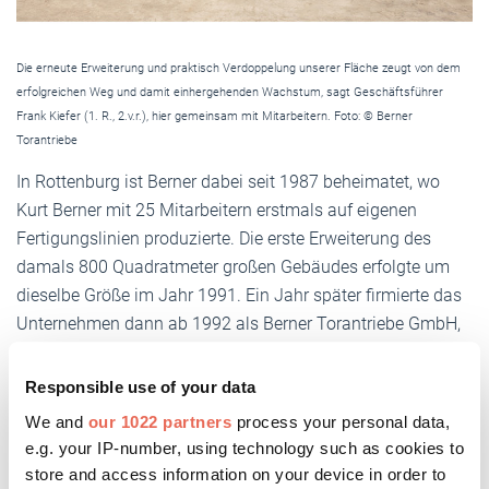
Die erneute Erweiterung und praktisch Verdoppelung unserer Fläche zeugt von dem
erfolgreichen Weg und damit einhergehenden Wachstum, sagt Geschäftsführer
Frank Kiefer (1. R., 2.v.r.), hier gemeinsam mit Mitarbeitern. Foto: © Berner
Torantriebe
In Rottenburg ist Berner dabei seit 1987 beheimatet, wo
Kurt Berner mit 25 Mitarbeitern erstmals auf eigenen
Fertigungslinien produzierte. Die erste Erweiterung des
damals 800 Quadratmeter großen Gebäudes erfolgte um
dieselbe Größe im Jahr 1991. Ein Jahr später firmierte das
Unternehmen dann ab 1992 als Berner Torantriebe GmbH,
im Jahr 2009 folgte schließlich die Umbenennung in Berner
Torantriebe KG.
Responsible use of your data
We and
our 1022 partners
process your personal data,
Der Standort in Rottenburg erhielt 2011 eine erneute
e.g. your IP-number, using technology such as cookies to
Erweiterung um 1000 Quadratmeter auf 2600
store and access information on your device in order to
Quadratmeter – somit ist der aktuelle Neubau, der in