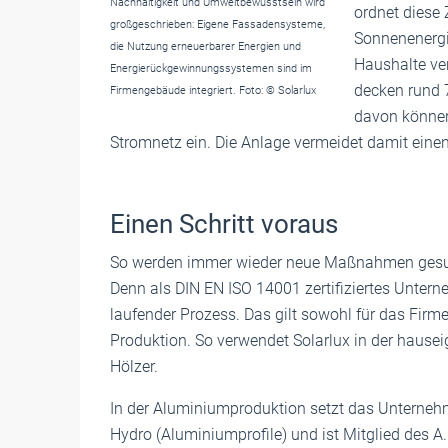
Nachhaltigkeit und Umweltbewusstsein wird
ordnet diese 
großgeschrieben: Eigene Fassadensysteme,
Sonnenenergie
die Nutzung erneuerbarer Energien und
Haushalte ve
Energierückgewinnungssystemen sind im
decken rund 7
Firmengebäude integriert. Foto: © Solarlux
davon können 
Stromnetz ein. Die Anlage vermeidet damit ein
Einen Schritt voraus
So werden immer wieder neue Maßnahmen gesucht
Denn als DIN EN ISO 14001 zertifiziertes Untern
laufender Prozess. Das gilt sowohl für das Fir
Produktion. So verwendet Solarlux in der hausei
Hölzer.
In der Aluminiumproduktion setzt das Unterneh
Hydro (Aluminiumprofile) und ist Mitglied des A