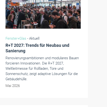
RTS Magazin
- Aktuell
Lüdenscheider Familienunternehmen
gestaltet die Branche als Vorreiter
aktiv mit
Genau dort, wo anno 1866 mithilfe von
Wasserkraft Draht- und Metallwaren produziert
wurden, gibt heutzutage ständige
Weiterentwicklung den Takt vor. Der Name
Selve steht für vieles – auch für das
durchgängigste Produktportfolio der Branche.
Mai 2026