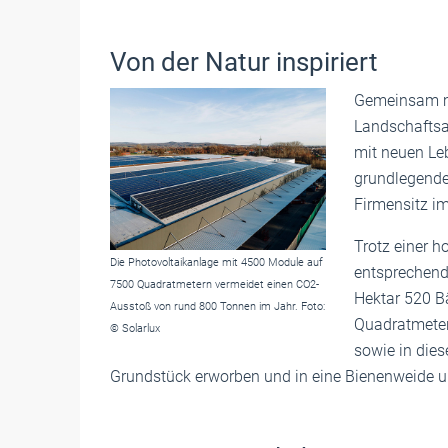
Von der Natur inspiriert
Gemeinsam mi
Landschaftsa
mit neuen Le
grundlegende
Firmensitz im
Trotz einer h
Die Photovoltaikanlage mit 4500 Module auf
entsprechend
7500 Quadratmetern vermeidet einen CO2-
Hektar 520 B
Ausstoß von rund 800 Tonnen im Jahr. Foto:
Quadratmeter
© Solarlux
sowie in die
Grundstück erworben und in eine Bienenweide u