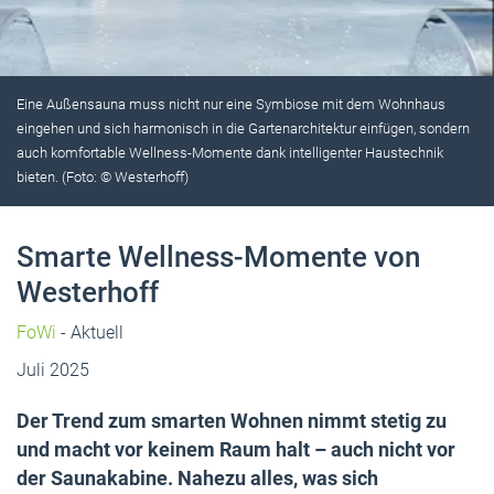
Eine Außensauna muss nicht nur eine Symbiose mit dem Wohnhaus
eingehen und sich harmonisch in die Gartenarchitektur einfügen, sondern
auch komfortable Wellness-Momente dank intelligenter Haustechnik
bieten. (Foto: © Westerhoff)
Smarte Wellness-Momente von
Westerhoff
FoWi
- Aktuell
Juli 2025
Der Trend zum smarten Wohnen nimmt stetig zu
und macht vor keinem Raum halt – auch nicht vor
der Saunakabine. Nahezu alles, was sich