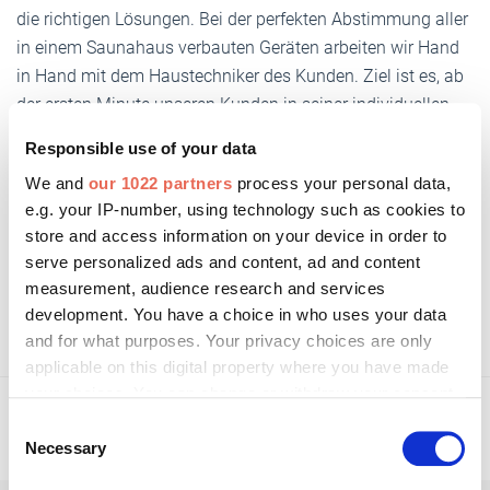
die richtigen Lösungen. Bei der perfekten Abstimmung aller
in einem Saunahaus verbauten Geräten arbeiten wir Hand
in Hand mit dem Haustechniker des Kunden. Ziel ist es, ab
der ersten Minute unseren Kunden in seiner individuellen
Gartensauna höchstmöglichen Wellness-Komfort zu
Responsible use of your data
bieten."
We and
our 1022 partners
process your personal data,
e.g. your IP-number, using technology such as cookies to
store and access information on your device in order to
Weitere Informationen:
serve personalized ads and content, ad and content
measurement, audience research and services
saunahaus-westerhoff.de
development. You have a choice in who uses your data
and for what purposes. Your privacy choices are only
applicable on this digital property where you have made
your choices. You can change or withdraw your consent
any time from the Cookie Declaration or by clicking on
Consent
the Privacy trigger icon.
Necessary
Selection