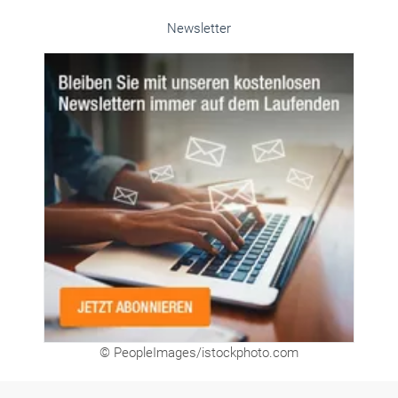
© PeopleImages/istockphoto.com