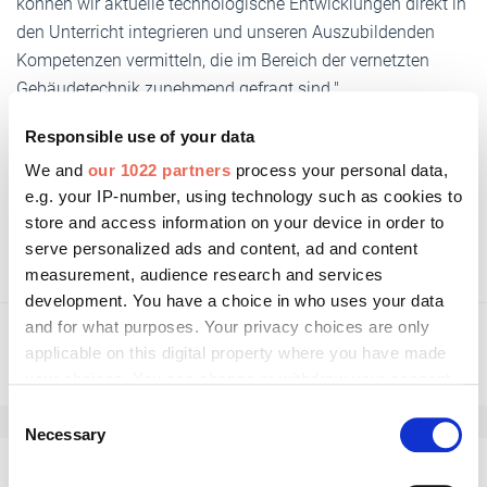
können wir aktuelle technologische Entwicklungen direkt in
den Unterricht integrieren und unseren Auszubildenden
Kompetenzen vermitteln, die im Bereich der vernetzten
Gebäudetechnik zunehmend gefragt sind."
Responsible use of your data
We and
our 1022 partners
process your personal data,
Weitere Informationen:
e.g. your IP-number, using technology such as cookies to
store and access information on your device in order to
somfypro.de
serve personalized ads and content, ad and content
measurement, audience research and services
development. You have a choice in who uses your data
and for what purposes. Your privacy choices are only
applicable on this digital property where you have made
your choices. You can change or withdraw your consent
any time from the Cookie Declaration or by clicking on
Consent
the Privacy trigger icon.
Necessary
Selection
If you allow, we would also like to: