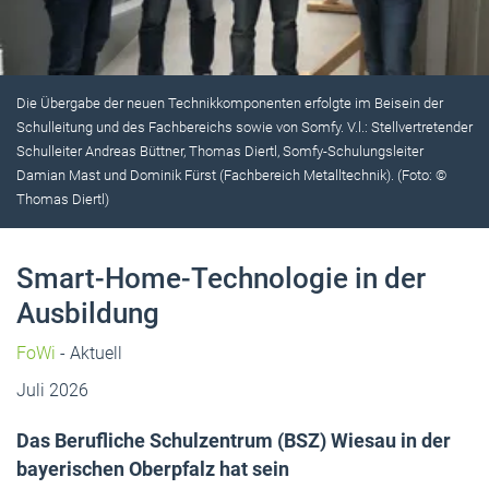
Die Übergabe der neuen Technikkomponenten erfolgte im Beisein der
Schulleitung und des Fachbereichs sowie von Somfy. V.l.: Stellvertretender
Schulleiter Andreas Büttner, Thomas Diertl, Somfy-Schulungsleiter
Damian Mast und Dominik Fürst (Fachbereich Metalltechnik). (Foto: ©
Thomas Diertl)
Smart-Home-Technologie in der
Ausbildung
FoWi
- Aktuell
Juli 2026
Das Berufliche Schulzentrum (BSZ) Wiesau in der
bayerischen Oberpfalz hat sein