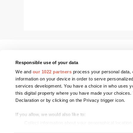
Responsible use of your data
We and
our 1022 partners
process your personal data, 
FASSADE Aktuell
Fenster+Glas Aktue
information on your device in order to serve personali
services development. You have a choice in who uses yo
FASSADE BIM
Fenster+Glas Fach
this digital property where you have made your choices
FASSADE Kooperationspartner
Fenster+Glas Tec
Declaration or by clicking on the Privacy trigger icon.
Richtlinien
FASSADE Redaktionsbeirat
If you allow, we would also like to:
Collect information about your geographical location
Identify your device by actively scanning it for specif