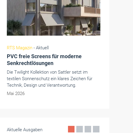
Fenster+Glas
- Aktuell
Winkhaus zählt zu Deutschlands
innovativsten Mittelständlern
Laut stern-Studie belegt das internationale
agierende Familienunternehmen Winkhaus aus
Telgte Platz drei in der Kategorie Sicherheits-
und Zugangstechnik.
Mai 2026
Aktuelle Ausgaben