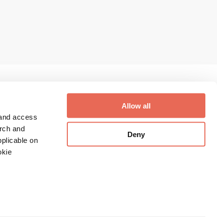
Allow all
 and access
Digithek Login
arch and
Deny
plicable on
Digithek Registrierung
okie