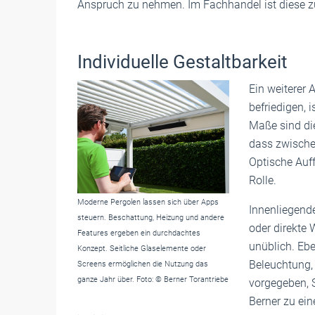
Anspruch zu nehmen. Im Fachhandel ist diese zu
Individuelle Gestaltbarkeit
Ein weiterer 
befriedigen, 
Maße sind di
dass zwische
Optische Auff
Rolle.
Moderne Pergolen lassen sich über Apps
Innenliegend
steuern. Beschattung, Heizung und andere
oder direkte 
Features ergeben ein durchdachtes
unüblich. Eb
Konzept. Seitliche Glaselemente oder
Beleuchtung,
Screens ermöglichen die Nutzung das
ganze Jahr über. Foto: © Berner Torantriebe
vorgegeben, S
Berner zu ein