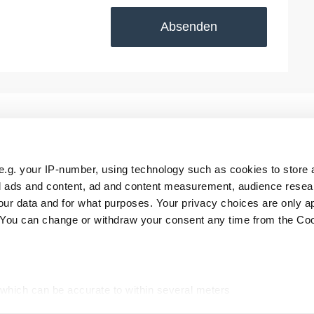
Absenden
e.g. your IP-number, using technology such as cookies to store
ll
RTS Aktuell
FoWi Aktuell
zed ads and content, ad and content measurement, audience rese
ur data and for what purposes. Your privacy choices are only ap
artikel
RTS Messezeitung
. You can change or withdraw your consent any time from the Co
hnische
 which can be accurate to within several meters
ic characteristics (fingerprinting)