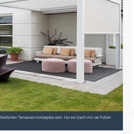
RTS Magazin
- Aktuell
PVC freie Screens für moderne
Senkrechtlösungen
Die Twilight Kollektion von Sattler setzt im
textilen Sonnenschutz ein klares Zeichen für
Technik, Design und Verantwortung.
Mai 2026
heitlichen Terrassen-Konzeptes sein. Nur ein Dach mit vier Füßen