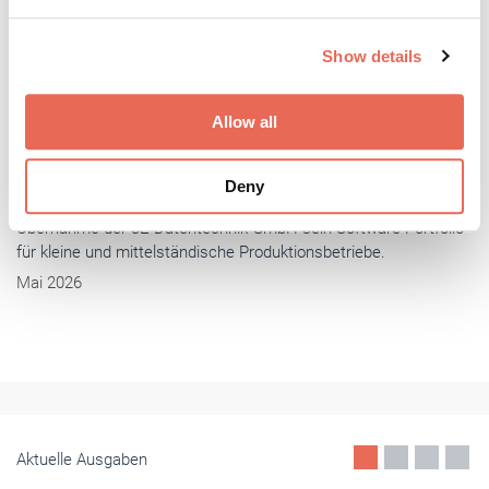
We use cookies to personalise content and ads, to
Show details
provide social media features and to analyse our traffic.
We also share information about your use of our site with
our social media, advertising and analytics partners who
Allow all
may combine it with other information that you’ve
provided to them or that they’ve collected from your use
Deny
of their services.
Weitere Informationen:
Impressum
Datenschutz
Fenster+Glas
- Aktuell
glasstec 2026: Wo Glas Zukunft wird
Mit dem Start des Ticketverkaufs nimmt die glasstec 2026
weiter Fahrt auf: Vom 20. bis 23. Oktober 2026 wird Düsseldorf
erneut zum Treffpunkt der internationalen Glasbranche.
Mai 2026