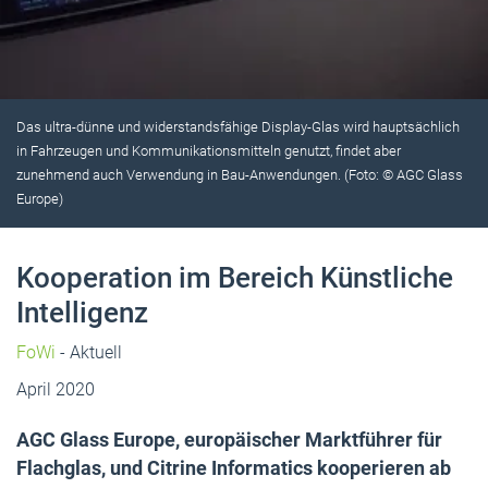
Das ultra-dünne und widerstandsfähige Display-Glas wird hauptsächlich
in Fahrzeugen und Kommunikationsmitteln genutzt, findet aber
zunehmend auch Verwendung in Bau-Anwendungen. (Foto: © AGC Glass
Europe)
Kooperation im Bereich Künstliche
Intelligenz
FoWi
- Aktuell
April 2020
AGC Glass Europe, europäischer Marktführer für
Flachglas, und Citrine Informatics kooperieren ab