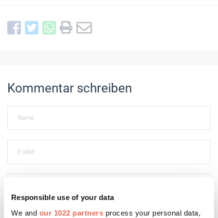
Kommentar schreiben
Responsible use of your data
We and
our 1022 partners
process your personal data,
Bitte geben Sie "Kommentar" rückwärts ein.