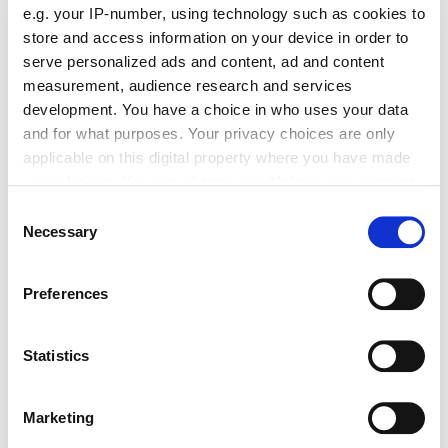
e.g. your IP-number, using technology such as cookies to
store and access information on your device in order to
serve personalized ads and content, ad and content
measurement, audience research and services
development. You have a choice in who uses your data
Absenden
and for what purposes. Your privacy choices are only
applicable on this digital property where you have made
your choices. You can change or withdraw your consent
any time from the Cookie Declaration or by clicking on
Consent
the Privacy trigger icon.
Das könnte Sie auch interessieren:
Necessary
Selection
If you allow, we would also like to:
Preferences
Collect information about your geographical location
which can be accurate to within several meters
Identify your device by actively scanning it for
Statistics
specific characteristics (fingerprinting)
Find out more about how your personal data is processed
Marketing
and set your preferences in the
details section
.