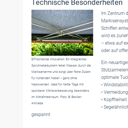
Technische Besonderheiten
Im Zentrum de
Markisensyste
Schiffen entw
wird es zune
– etwa auf e
oder auf offe
Erfrischende Innovation: Ein integriertes
Ein neuartig
Sprühnebelsystem leitet Wasser durch die
Stützarmeleme
Markisenarme und sorgt über feine Düsen
optimale Tuc
für kühlenden Nebel – ganz ohne
• Windstabili
Nasswerden. Ideal für heiße Tage mit
spürbarer Klimaverbesserung, besonders
• Vermeidung
im Mittelmeerraum. Foto: © Becker-
• Kopffreihei
Antriebe
• Segelähnli
gespannt