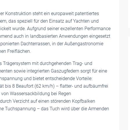
r Konstruktion steht ein europaweit patentiertes
m, das speziell für den Einsatz auf Yachten und
ickelt wurde. Aufgrund seiner exzellenten Performance
hmend auch in landbasierten Anwendungen eingesetzt
xponierten Dachterrassen, in der Außengastronomie
nen Freiflächen.
es Trägersystem mit durchgehenden Trag- und
nten sowie integrierten Gaszugfedern sorgt für eine
hspannung und bietet entscheidende Vorteile:
tät bis 8 Beaufort (62 km/h) – flatter- und aufbäumfrei
 von Wassersackbildung bei Regen
t durch Verzicht auf einen störenden Kopfbalken
che Tuchspannung – das Tuch wird über die Armenden