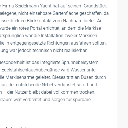
r Firma Seidelmann Yacht hat auf seinem Grundstück
gelegene, nicht einsehbare Gartenfläche geschaffen, da
asse direkten Blickkontakt zum Nachbarn bietet. An
 wurde ein rotes Portal errichtet, an dem die Markise
 Ursprünglich war die Installation zweier Markisen
ie in entgegengesetzte Richtungen ausfahren sollten.
ng war jedoch technisch nicht realisierbar.
Besonderheit ist das integrierte Sprühnebelsystem:
he Edelstahlschlauchübergänge wird Wasser unter
ie Markisenarme geleitet. Dieses tritt an Düsen durch
us, der entstehende Nebel verdunstet sofort und
 – der Nutzer bleibt dabei vollkommen trocken.
raum weit verbreitet und sorgen für spürbare