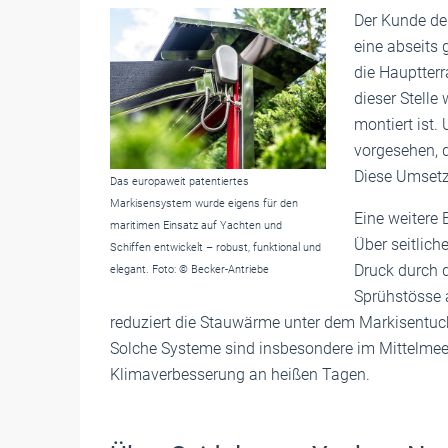
Der Kunde de
eine abseits 
die Hauptterr
dieser Stelle
montiert ist.
vorgesehen, d
Diese Umsetzu
Das europaweit patentiertes
Markisensystem wurde eigens für den
Eine weitere 
maritimen Einsatz auf Yachten und
Über seitlic
Schiffen entwickelt – robust, funktional und
Druck durch d
elegant. Foto: © Becker-Antriebe
Sprühstösse a
reduziert die Stauwärme unter dem Markisentuch
Solche Systeme sind insbesondere im Mittelmeer
Klimaverbesserung an heißen Tagen.