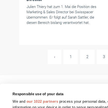
Julien Thiery hat zum 1. Mai die Position des
Marketing & Sales Director bei Swisspacer
übernommen. Er folgt auf Sarah Sattler, die
diesen Bereich bislang verantwortet hat.
‹
1
2
3
Responsible use of your data
We and
our 1022 partners
process your personal data, 
FASSADE Aktuell
Fenster+Glas Aktue
information on your device in order to serve personali