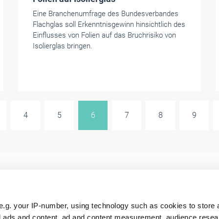
Eine Branchenumfrage des Bundesverbandes
Flachglas soll Erkenntnisgewinn hinsichtlich des
Einflusses von Folien auf das Bruchrisiko von
Isolierglas bringen.
4
5
6
7
8
9
e.g. your IP-number, using technology such as cookies to store
ll
RTS Aktuell
FoWi Aktuell
zed ads and content, ad and content measurement, audience rese