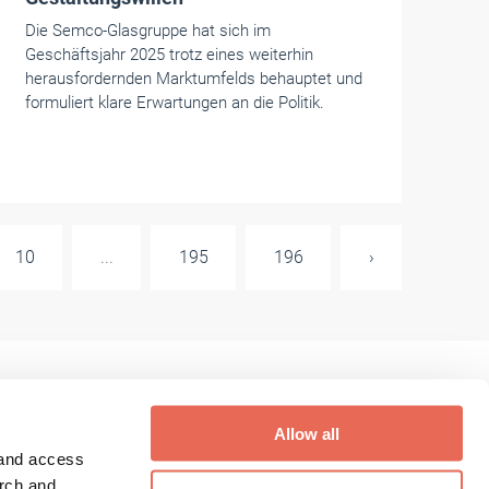
Die Semco-Glasgruppe hat sich im
Geschäftsjahr 2025 trotz eines weiterhin
herausfordernden Marktumfelds behauptet und
formuliert klare Erwartungen an die Politik.
10
...
195
196
›
Allow all
 and access
Digithek Login
arch and