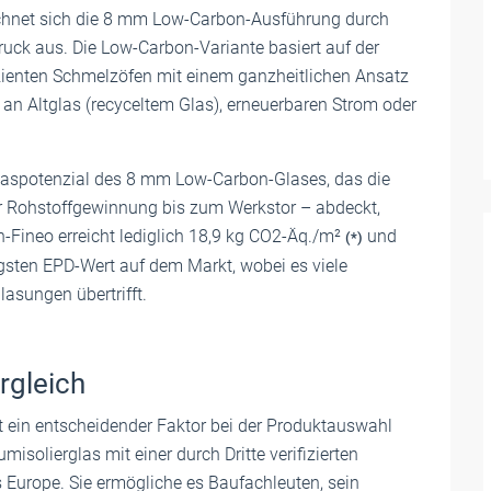
eichnet sich die 8 mm Low-Carbon-Ausführung durch
ruck aus. Die Low-Carbon-Variante basiert auf der
izienten Schmelzöfen mit einem ganzheitlichen Ansatz
 an Altglas (recyceltem Glas), erneuerbaren Strom oder
sgaspotenzial des 8 mm Low-Carbon-Glases, das die
r Rohstoffgewinnung bis zum Werkstor – abdeckt,
Fineo erreicht lediglich 18,9 kg CO2-Äq./m²
und
(*)
igsten EPD-Wert auf dem Markt, wobei es viele
asungen übertrifft.
rgleich
it ein entscheidender Faktor bei der Produktauswahl
misolierglas mit einer durch Dritte verifizierten
Europe. Sie ermögliche es Baufachleuten, sein