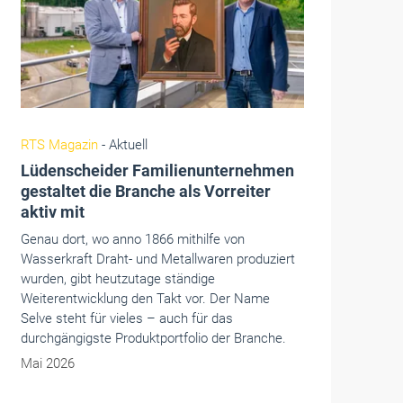
Fenster+Glas
- Aktuell
Runderneuerung von Kastenfenstern
aus Holz
Der Verband Fenster + Fassade (VFF) hat einen
überarbeiteten Leitfaden HO.09 veröffentlicht.
Mai 2026
Aktuelle Ausgaben