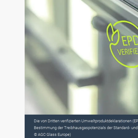
Die von Dritten verifizierten Umweltproduktdeklarationen (EP
Bestimmung der Treibhausgaspotenzials der Standard- und 
© AGC Glass Europe)