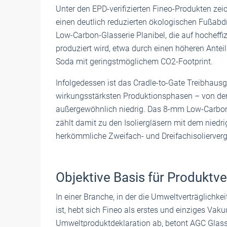
Unter den EPD-verifizierten Fineo-Produkten z
einen deutlich reduzierten ökologischen Fußabd
Low-Carbon-Glasserie Planibel, die auf hocheff
produziert wird, etwa durch einen höheren Anteil
Soda mit geringstmöglichem CO2-Footprint.
Infolgedessen ist das Cradle-to-Gate Treibhau
wirkungsstärksten Produktionsphasen – von de
außergewöhnlich niedrig. Das 8-mm Low-Carbon-
zählt damit zu den Isoliergläsern mit dem niedr
herkömmliche Zweifach- und Dreifachisoliervergl
Objektive Basis für Produktve
In einer Branche, in der die Umweltverträglichke
ist, hebt sich Fineo als erstes und einziges Vakuu
Umweltproduktdeklaration ab, betont AGC Glass 