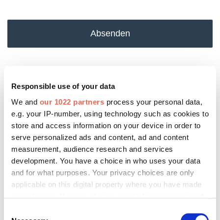
Absenden
Das könnte Sie auch interessieren:
Responsible use of your data
We and
our 1022 partners
process your personal data,
e.g. your IP-number, using technology such as cookies to
store and access information on your device in order to
serve personalized ads and content, ad and content
measurement, audience research and services
development. You have a choice in who uses your data
and for what purposes. Your privacy choices are only
applicable on this digital property where you have made
your choices. You can change or withdraw your consent
any time from the Cookie Declaration or by clicking on
Consent
the Privacy trigger icon.