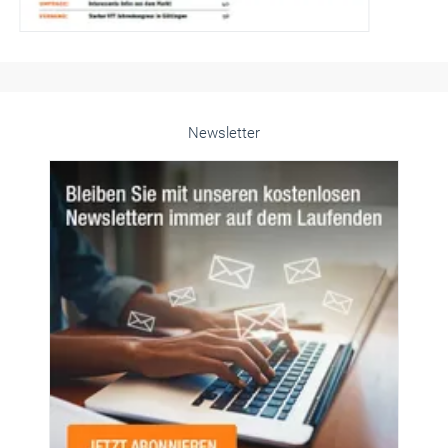
© PeopleImages/istockphoto.com