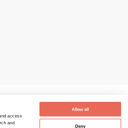
Allow all
 and access
Digithek Login
arch and
Deny