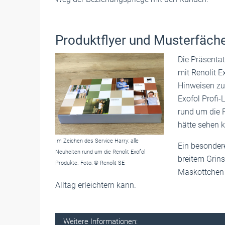
Produktflyer und Musterfäch
Die Präsentat
mit Renolit 
Hinweisen zur
Exofol Profi-
rund um die 
hätte sehen 
Im Zeichen des Service Harry: alle
Ein besondere
Neuheiten rund um die Renolit Exofol
breitem Grins
Produkte. Foto: © Renolit SE
Maskottchen 
Alltag erleichtern kann.
Weitere Informationen: