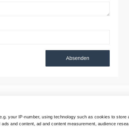
Absenden
e.g. your IP-number, using technology such as cookies to store
ll
RTS Aktuell
FoWi Aktuell
zed ads and content, ad and content measurement, audience rese