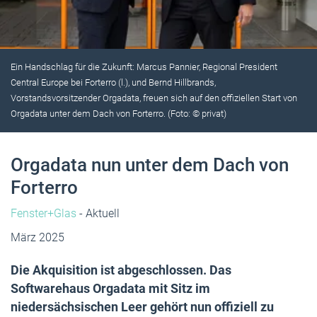
Ein Handschlag für die Zukunft: Marcus Pannier, Regional President
Central Europe bei Forterro (l.), und Bernd Hillbrands,
Vorstandsvorsitzender Orgadata, freuen sich auf den offiziellen Start von
Orgadata unter dem Dach von Forterro. (Foto: © privat)
Orgadata nun unter dem Dach von
Forterro
Fenster+Glas
- Aktuell
März 2025
Die Akquisition ist abgeschlossen. Das
Softwarehaus Orgadata mit Sitz im
niedersächsischen Leer gehört nun offiziell zu