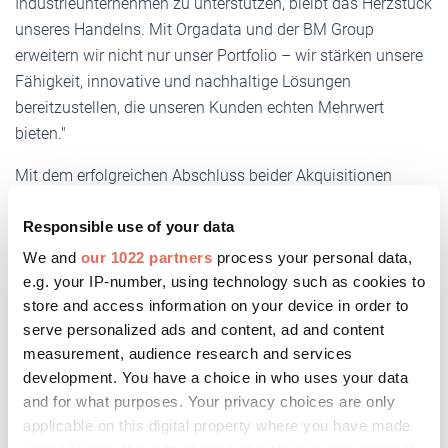
Industrieunternehmen zu unterstützen, bleibt das Herzstück
unseres Handelns. Mit Orgadata und der BM Group
erweitern wir nicht nur unser Portfolio – wir stärken unsere
Fähigkeit, innovative und nachhaltige Lösungen
bereitzustellen, die unseren Kunden echten Mehrwert
bieten."
Mit dem erfolgreichen Abschluss beider Akquisitionen
positioniert sich Forterro als führender Softwareanbieter in
der Fenstersoftwarebranche und setzt damit den
Responsible use of your data
Grundstein für weiteres Wachstum, Innovation und
We and
our 1022 partners
process your personal data,
Kundenerfolg in den kommenden Jahren.
e.g. your IP-number, using technology such as cookies to
store and access information on your device in order to
serve personalized ads and content, ad and content
measurement, audience research and services
Weitere Informationen:
development. You have a choice in who uses your data
and for what purposes. Your privacy choices are only
orgadata.com
applicable on this digital property where you have made
forterro.com