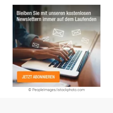
© PeopleImages/istockphoto.com