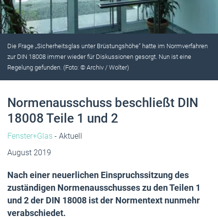
Die Frage „Sicherheitsglas unter Brüstungshöhe“ hatte im Normverfahren
zur DIN 18008 immer wieder für Diskussionen gesorgt. Nun ist eine
Regelung gefunden. (Foto: © Archiv / Wolter)
Normenausschuss beschließt DIN
18008 Teile 1 und 2
Fenster+Glas
- Aktuell
August 2019
Nach einer neuerlichen Einspruchssitzung des
zuständigen Normenausschusses zu den Teilen 1
und 2 der DIN 18008 ist der Normentext nunmehr
verabschiedet.