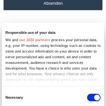
Absenden
Das könnte Sie auch interessieren:
Responsible use of your data
We and
our 1022 partners
process your personal data,
e.g. your IP-number, using technology such as cookies to
store and access information on your device in order to
serve personalized ads and content, ad and content
measurement, audience research and services
development. You have a choice in who uses your data
and for what purposes. Your privacy choices are only
applicable on this digital property where you have made
your choices. You can change or withdraw your consent
any time from the Cookie Declaration or by clicking on
Consent
the Privacy trigger icon.
Necessary
Selection