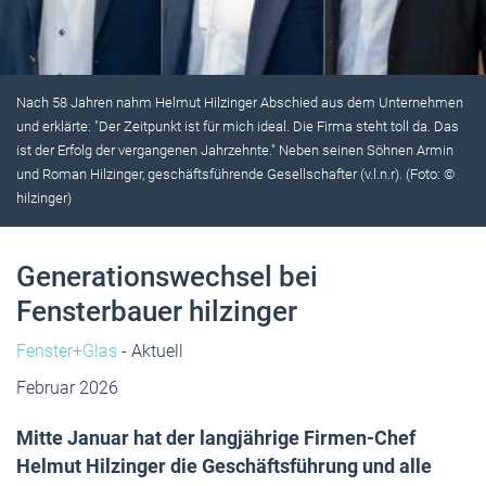
Nach 58 Jahren nahm Helmut Hilzinger Abschied aus dem Unternehmen
und erklärte: "Der Zeitpunkt ist für mich ideal. Die Firma steht toll da. Das
ist der Erfolg der vergangenen Jahrzehnte." Neben seinen Söhnen Armin
und Roman Hilzinger, geschäftsführende Gesellschafter (v.l.n.r). (Foto: ©
hilzinger)
Generationswechsel bei
Fensterbauer hilzinger
Fenster+Glas
- Aktuell
Februar 2026
Mitte Januar hat der langjährige Firmen-Chef
Helmut Hilzinger die Geschäftsführung und alle