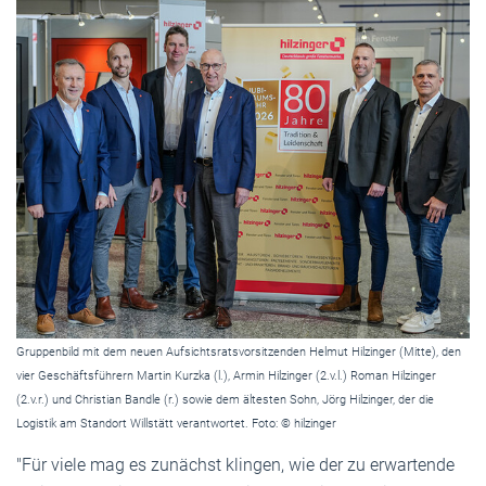
Gruppenbild mit dem neuen Aufsichtsratsvorsitzenden Helmut Hilzinger (Mitte), den
vier Geschäftsführern Martin Kurzka (l.), Armin Hilzinger (2.v.l.) Roman Hilzinger
(2.v.r.) und Christian Bandle (r.) sowie dem ältesten Sohn, Jörg Hilzinger, der die
Logistik am Standort Willstätt verantwortet. Foto: © hilzinger
"Für viele mag es zunächst klingen, wie der zu erwartende