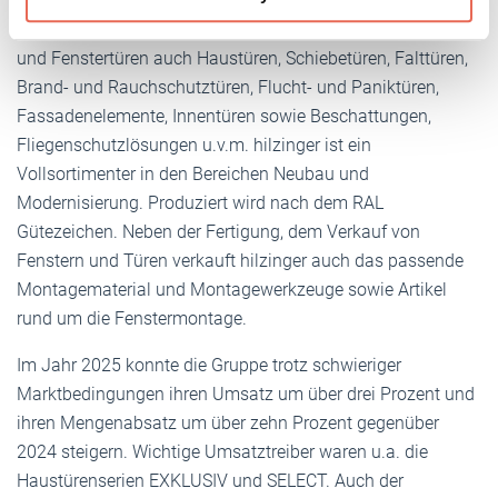
Weitere Informationen:
Impressum
Datenschutz
Das Produktportfolio der Gruppe umfasst neben Fenstern
und Fenstertüren auch Haustüren, Schiebetüren, Falttüren,
Brand- und Rauchschutztüren, Flucht- und Paniktüren,
Fassadenelemente, Innentüren sowie Beschattungen,
Fliegenschutzlösungen u.v.m. hilzinger ist ein
Vollsortimenter in den Bereichen Neubau und
Modernisierung. Produziert wird nach dem RAL
Gütezeichen. Neben der Fertigung, dem Verkauf von
Fenstern und Türen verkauft hilzinger auch das passende
Montagematerial und Montagewerkzeuge sowie Artikel
rund um die Fenstermontage.
Im Jahr 2025 konnte die Gruppe trotz schwieriger
Marktbedingungen ihren Umsatz um über drei Prozent und
ihren Mengenabsatz um über zehn Prozent gegenüber
2024 steigern. Wichtige Umsatztreiber waren u.a. die
Haustürenserien EXKLUSIV und SELECT. Auch der