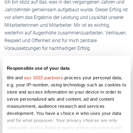
Ich bin stolz auf das, was in den vergangenen Jahren und
Jahrzehnten gemeinsam aufgebaut wurde. Dieser Erfolg ist
vor allem das Ergebnis der Leistung und Loyalität unserer
Mitarbeiterinnen und Mitarbeiter. Mir ist es wichtig,
weiterhin auf Augenhöhe zusammenzuarbeiten. Vertrauen,
Respekt und Offenheit sind für mich zentrale
Voraussetzungen für nachhaltigen Erfolg.
Leistung soll sich lohnen – sie verdient Anerkennung,
Wertschätzung und faire Rahmenbedingungen. Ebenso
Responsible use of your data
liegt mir die persönliche und fachliche Entwicklung unserer
We and
our 1022 partners
process your personal data,
Mitarbeiter sehr am Herzen. hilzinger soll auch künftig ein
e.g. your IP-number, using technology such as cookies to
Ort sein, an dem man sich einbringen, wachsen und gerne
store and access information on your device in order to
serve personalized ads and content, ad and content
arbeiten kann. Ich freue mich darauf, gemeinsam mit
measurement, audience research and services
unserem Team, unseren Partnern und Kunden den
development. You have a choice in who uses your data
eingeschlagenen Weg weiterzugehen – langfristig,
and for what purposes. Your privacy choices are only
partnerschaftlich und mit dem klaren Anspruch, das
applicable on this digital property where you have made
Lebenswerk meines Vaters verantwortungsvoll