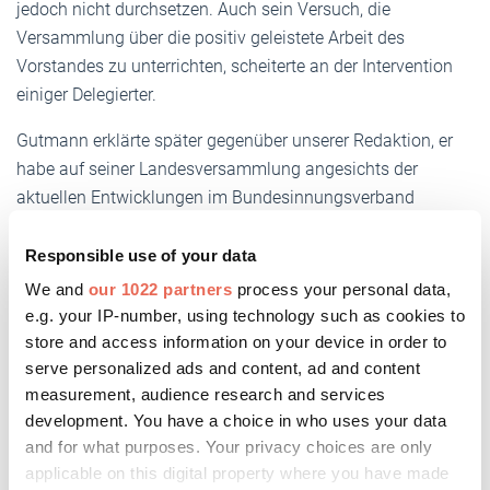
jedoch nicht durchsetzen. Auch sein Versuch, die
Versammlung über die positiv geleistete Arbeit des
Vorstandes zu unterrichten, scheiterte an der Intervention
einiger Delegierter.
Gutmann erklärte später gegenüber unserer Redaktion, er
habe auf seiner Landesversammlung angesichts der
aktuellen Entwicklungen im Bundesinnungsverband
lediglich den Vorschlag gemacht, grundsätzlich einmal
darüber zu sprechen, wie man sich verhalte, sollte der BIV
Responsible use of your data
einmal in Schieflage geraten. Der Hinweis auf eine
We and
our 1022 partners
process your personal data,
mögliche Nachschusspflicht sei nicht von ihm gekommen,
e.g. your IP-number, using technology such as cookies to
sondern von einem Mitglied des Landesverbandes.
store and access information on your device in order to
serve personalized ads and content, ad and content
measurement, audience research and services
development. You have a choice in who uses your data
Rücktritt soll Neuanfang
and for what purposes. Your privacy choices are only
ermöglichen
applicable on this digital property where you have made