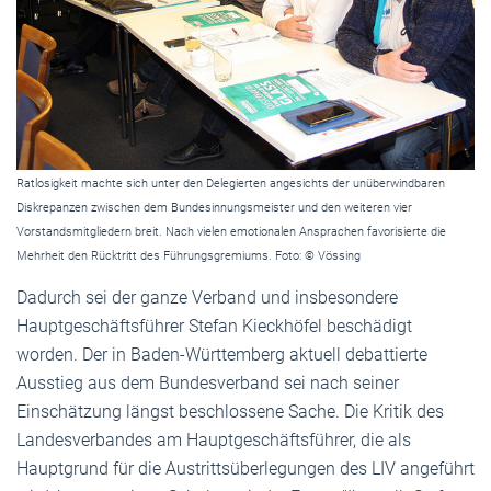
Ratlosigkeit machte sich unter den Delegierten angesichts der unüberwindbaren
Diskrepanzen zwischen dem Bundesinnungsmeister und den weiteren vier
Vorstandsmitgliedern breit. Nach vielen emotionalen Ansprachen favorisierte die
Mehrheit den Rücktritt des Führungsgremiums. Foto: © Vössing
Dadurch sei der ganze Verband und insbesondere
Hauptgeschäftsführer Stefan Kieckhöfel beschädigt
worden. Der in Baden-Württemberg aktuell debattierte
Ausstieg aus dem Bundesverband sei nach seiner
Einschätzung längst beschlossene Sache. Die Kritik des
Landesverbandes am Hauptgeschäftsführer, die als
Hauptgrund für die Austrittsüberlegungen des LIV angeführt