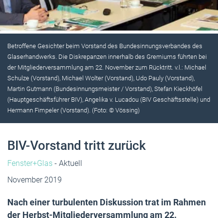
Betroffene Gesichter beim Vorstand des Bundesinnungsverbandes des
Glaserhandwerks. Die Diskrepanzen innerhalb des Gremiums führten bei
der Mitgliederversammlung am 22. November zum Rücktritt. v.l.: Michael
Schulze (Vorstand), Michael Wolter (Vorstand), Udo Pauly (Vorstand),
Martin Gutmann (Bundesinnungsmeister / Vorstand), Stefan Kieckhöfel
(Hauptgeschäftsführer BIV), Angelika v. Lucadou (BIV Geschäftsstelle) und
Hermann Fimpeler (Vorstand). (Foto: © Vössing)
BIV-Vorstand tritt zurück
Fenster+Glas
- Aktuell
November 2019
Nach einer turbulenten Diskussion trat im Rahmen
der Herbst-Mitgliederversammlung am 22.