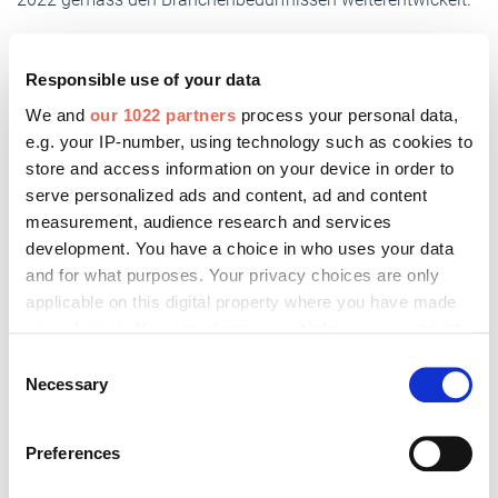
Rudolf Pfander ist erfreut über den Verlauf der Swissbau:
«Die Stimmung war ausgezeichnet und die zahlreichen
Responsible use of your data
positiven Reaktionen von Ausstellern wie Besuchern
We and
our 1022 partners
process your personal data,
beweisen einmal mehr, wie wichtig das persönliche
e.g. your IP-number, using technology such as cookies to
Gespräch und der Austausch sind. Der individuelle Kontakt
store and access information on your device in order to
hat bei den Unternehmen einen hohen Stellenwert. Die
serve personalized ads and content, ad and content
Swissbau entspricht dem grossen Bedürfnis, sich
measurement, audience research and services
zusammen an einem Ort zu präsentieren, die Branchenkraft
development. You have a choice in who uses your data
and for what purposes. Your privacy choices are only
live zu erleben, sich zu vernetzen und die
applicable on this digital property where you have made
Herausforderungen gemeinsam anzunehmen.»
your choices. You can change or withdraw your consent
Die nächste Swissbau findet neu an vier Tagen, vom
any time from the Cookie Declaration or by clicking on
Consent
Dienstag 18. bis Freitag, 21. Januar 2022, in Basel statt.
the Privacy trigger icon.
Necessary
Selection
If you allow, we would also like to:
Preferences
Führende Fachmesse der Schweizer
Collect information about your geographical location
which can be accurate to within several meters