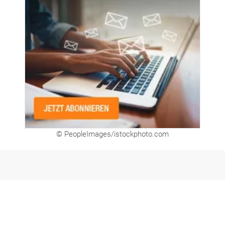
© PeopleImages/istockphoto.com