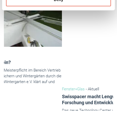
of their services.
Weitere Informationen:
Impressum
Datenschutz
Fenster+Glas
- Aktuell
Swisspacer macht Lengwil zum Zentrum für
Forschung und Entwicklung
Das neue Technology Center unterstreicht die strategische
Bedeutung der Schweiz als Innovationsstandort.
Mai 2026