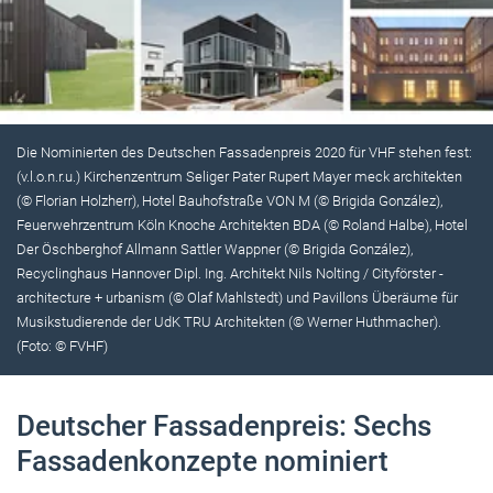
Die Nominierten des Deutschen Fassadenpreis 2020 für VHF stehen fest:
(v.l.o.n.r.u.) Kirchenzentrum Seliger Pater Rupert Mayer meck architekten
(© Florian Holzherr), Hotel Bauhofstraße VON M (© Brigida González),
Feuerwehrzentrum Köln Knoche Architekten BDA (© Roland Halbe), Hotel
Der Öschberghof Allmann Sattler Wappner (© Brigida González),
Recyclinghaus Hannover Dipl. Ing. Architekt Nils Nolting / Cityförster -
architecture + urbanism (© Olaf Mahlstedt) und Pavillons Überäume für
Musikstudierende der UdK TRU Architekten (© Werner Huthmacher).
(Foto: © FVHF)
Deutscher Fassadenpreis: Sechs
Fassadenkonzepte nominiert