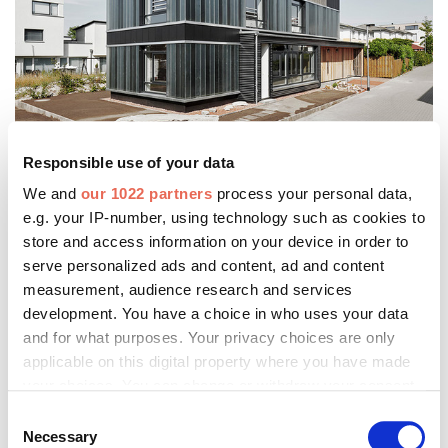
Projekt: Recyclinghaus Hannover. Architektur: Dipl. Ing. Architekt Nils Nolting /
Responsible use of your data
Cityförster - architecture+urbanism. Foto: © Olaf Mahlstedt
We and
our 1022 partners
process your personal data,
e.g. your IP-number, using technology such as cookies to
store and access information on your device in order to
serve personalized ads and content, ad and content
measurement, audience research and services
development. You have a choice in who uses your data
and for what purposes. Your privacy choices are only
applicable on this digital property where you have made
your choices. You can change or withdraw your consent
any time from the Cookie Declaration or by clicking on
Consent
the Privacy trigger icon.
Necessary
Selection