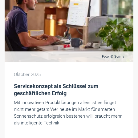
Foto: © Somfy
Oktober 2025
Servicekonzept als Schlüssel zum
geschäftlichen Erfolg
Mit innovativen Produktlösungen allein ist es längst
nicht mehr getan: Wer heute im Markt für smarten
Sonnenschutz erfolgreich bestehen will, braucht mehr
als intelligente Technik
‹
1
2
...
12
13
14
15
16
17
18
...
142
143
›