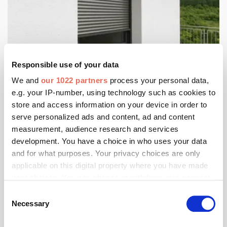
Foto: © Warema
Oktober 2025
Perfekt montiert – sonnenklar profitiert
Responsible use of your data
Automatisierter Sonnenschutz liegt voll im Trend – ob
We and
our 1022 partners
process your personal data,
für mehr Komfort, Effizienz oder auch Nachhaltigkeit.
e.g. your IP-number, using technology such as cookies to
store and access information on your device in order to
serve personalized ads and content, ad and content
measurement, audience research and services
development. You have a choice in who uses your data
and for what purposes. Your privacy choices are only
applicable on this digital property where you have made
your choices. You can change or withdraw your consent
any time from the Cookie Declaration or by clicking on
Consent
the Privacy trigger icon.
Necessary
Selection
If you allow, we would also like to: