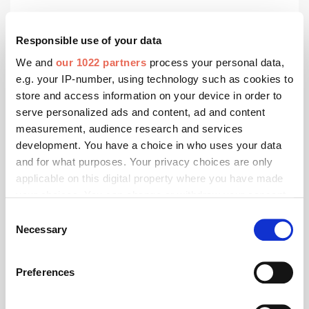
März 2026
Responsible use of your data
Markilux: Zeitlose Dessins und langlebige
We and
our 1022 partners
process your personal data,
Materialien
e.g. your IP-number, using technology such as cookies to
Der Markisenhersteller Markilux erweitert sein
store and access information on your device in order to
Sortiment um eine neue Miniserie. Zehn sorgfältig
serve personalized ads and content, ad and content
abgestimmte Dessins in vier harmonischen
measurement, audience research and services
Farbwelten bringen zeitlose Eleganz in die
development. You have a choice in who uses your data
Terrassengestaltung.
and for what purposes. Your privacy choices are only
applicable on this digital property where you have made
your choices. You can change or withdraw your consent
any time from the Cookie Declaration or by clicking on
Consent
the Privacy trigger icon.
Necessary
Selection
If you allow, we would also like to:
Preferences
Collect information about your geographical location
which can be accurate to within several meters