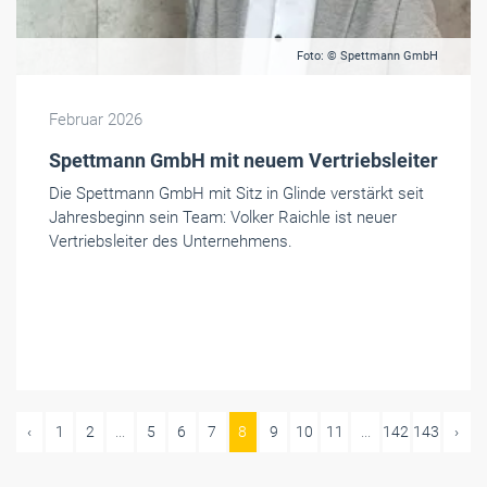
Foto: © Spettmann GmbH
Februar 2026
Spettmann GmbH mit neuem Vertriebsleiter
Die Spettmann GmbH mit Sitz in Glinde verstärkt seit
Jahresbeginn sein Team: Volker Raichle ist neuer
Vertriebsleiter des Unternehmens.
‹
1
2
...
5
6
7
8
9
10
11
...
142
143
›