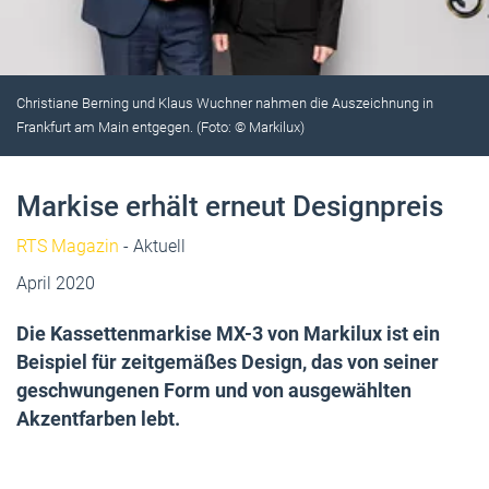
Christiane Berning und Klaus Wuchner nahmen die Auszeichnung in
Frankfurt am Main entgegen. (Foto: © Markilux)
Markise erhält erneut Designpreis
RTS Magazin
- Aktuell
April 2020
Die Kassettenmarkise MX-3 von Markilux ist ein
Beispiel für zeitgemäßes Design, das von seiner
geschwungenen Form und von ausgewählten
Akzentfarben lebt.