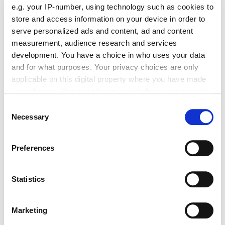
e.g. your IP-number, using technology such as cookies to
store and access information on your device in order to
Absenden
serve personalized ads and content, ad and content
measurement, audience research and services
development. You have a choice in who uses your data
and for what purposes. Your privacy choices are only
applicable on this digital property where you have made
Das könnte Sie auch interessieren:
your choices. You can change or withdraw your consent
any time from the Cookie Declaration or by clicking on
Consent
the Privacy trigger icon.
Necessary
Selection
If you allow, we would also like to:
Preferences
Collect information about your geographical location
which can be accurate to within several meters
Identify your device by actively scanning it for
Statistics
specific characteristics (fingerprinting)
Find out more about how your personal data is processed
Marketing
and set your preferences in the
details section
.