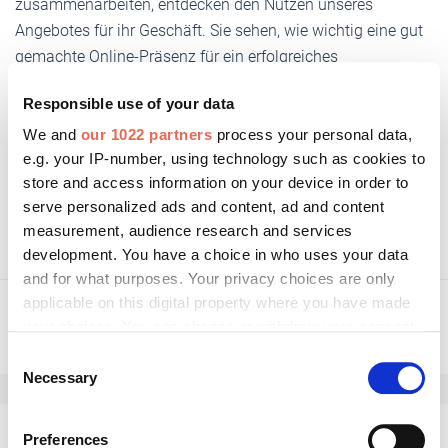
zusammenarbeiten, entdecken den Nutzen unseres
Angebotes für ihr Geschäft. Sie sehen, wie wichtig eine gut
gemachte Online-Präsenz für ein erfolgreiches
Kundengeschäft ist", freut sich Christiane Berning.
Responsible use of your data
We and
our 1022 partners
process your personal data,
e.g. your IP-number, using technology such as cookies to
Weitere Informationen:
store and access information on your device in order to
serve personalized ads and content, ad and content
markilux.com
measurement, audience research and services
development. You have a choice in who uses your data
and for what purposes. Your privacy choices are only
applicable on this digital property where you have made
your choices. You can change or withdraw your consent
any time from the Cookie Declaration or by clicking on
Consent
the Privacy trigger icon.
Necessary
Selection
If you allow, we would also like to:
Preferences