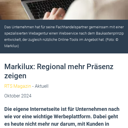
Das Unternehmen hat für seine Fachhandelspartner gemeinsam mit einer
spezialisierten Webagentur einen Webservice nach dem Baukastenprinzip
entwickelt, der zugleich nützliche Online-Tools im Angebot hat. (Foto: ©
Markilux)
Markilux: Regional mehr Präsenz
zeigen
RTS Magazin
- Aktuell
Oktober 2024
Die eigene Internetseite ist für Unternehmen nach
wie vor eine wichtige Werbeplattform. Dabei geht
es heute nicht mehr nur darum, mit Kunden in