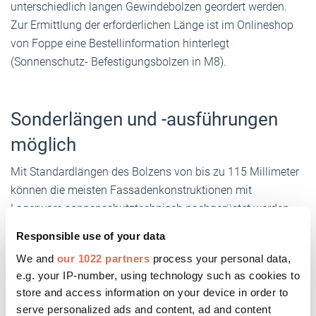
unterschiedlich langen Gewindebolzen geordert werden.
Zur Ermittlung der erforderlichen Länge ist im Onlineshop
von Foppe eine Bestellinformation hinterlegt
(Sonnenschutz- Befestigungsbolzen in M8).
Sonderlängen und -ausführungen
möglich
Mit Standardlängen des Bolzens von bis zu 115 Millimeter
können die meisten Fassadenkonstruktionen mit
Lagerware sonnenschutztechnisch nachgerüstet werden.
Auf Nachfrage sind auch Sonderlängen und -ausführungen
Responsible use of your data
möglich. Das System eignet sich für alle gängigen
We and
our 1022 partners
process your personal data,
Aluminium-Fassadensysteme wie zum Beispiel Schüco,
e.g. your IP-number, using technology such as cookies to
Heroal, Kawneer oder ähnliche Systeme.
store and access information on your device in order to
serve personalized ads and content, ad and content
Um den Anforderungen der verschiedenen Hersteller von