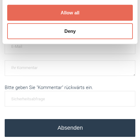
We also share information about your use of our site with
Kommentar schreiben
our social media, advertising and analytics partners who
Allow all
may combine it with other information that you’ve
provided to them or that they’ve collected from your use
Deny
of their services.
Weitere Informationen:
Impressum
Datenschutz
Bitte geben Sie "Kommentar" rückwärts ein.
Absenden