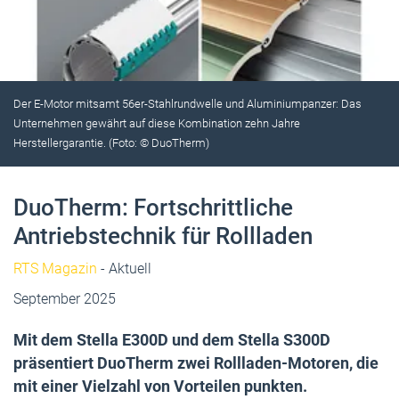
Der E-Motor mitsamt 56er-Stahlrundwelle und Aluminiumpanzer: Das
Unternehmen gewährt auf diese Kombination zehn Jahre
Herstellergarantie. (Foto: © DuoTherm)
DuoTherm: Fortschrittliche
Antriebstechnik für Rollladen
RTS Magazin
- Aktuell
September 2025
Mit dem Stella E300D und dem Stella S300D
präsentiert DuoTherm zwei Rollladen-Motoren, die
mit einer Vielzahl von Vorteilen punkten.