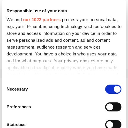
Weitere Informationen:
Responsible use of your data
We and
our 1022 partners
process your personal data,
duotherm-rolladen.de
e.g. your IP-number, using technology such as cookies to
store and access information on your device in order to
serve personalized ads and content, ad and content
measurement, audience research and services
development. You have a choice in who uses your data
and for what purposes. Your privacy choices are only
applicable on this digital property where you have made
your choices. You can change or withdraw your consent
any time from the Cookie Declaration or by clicking on
Consent
the Privacy trigger icon.
Necessary
Kommentar schreiben
Selection
If you allow, we would also like to:
Preferences
Collect information about your geographical location
which can be accurate to within several meters
Identify your device by actively scanning it for
Statistics