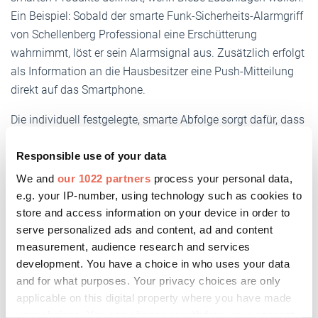
Ein Beispiel: Sobald der smarte Funk-Sicherheits-Alarmgriff
von Schellenberg Professional eine Erschütterung
wahrnimmt, löst er sein Alarmsignal aus. Zusätzlich erfolgt
als Information an die Hausbesitzer eine Push-Mitteilung
direkt auf das Smartphone.
Die individuell festgelegte, smarte Abfolge sorgt dafür, dass
im und außerhalb des Hauses das Licht angeschaltet wird,
sämtliche Rollläden herunterfahren und die integrierte
Responsible use of your data
Funksirene samt Blitzlicht ausgelöst wird. Die smarte
We and
our 1022 partners
process your personal data,
Variante ist damit noch einmal um einiges massiver in der
e.g. your IP-number, using technology such as cookies to
Abwehr. Doch ob Alarm-Sicherheitsgriff mit oder ohne Funk,
store and access information on your device in order to
in jedem Fall haben Einbrecher so schlechte Karten.
serve personalized ads and content, ad and content
measurement, audience research and services
development. You have a choice in who uses your data
and for what purposes. Your privacy choices are only
Weitere Informationen:
applicable on this digital property where you have made
www.schellenberg-professional.de
your choices. You can change or withdraw your consent