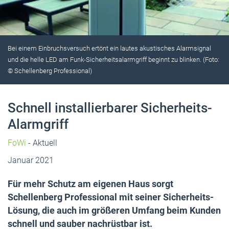
Bei einem Einbruchsversuch ertönt ein lautes akustisches Alarmsignal
und die helle LED am Funk-Sicherheitsalarmgriff beginnt zu blinken. (Foto:
© Schellenberg Professional)
Schnell installierbarer Sicherheits-
Alarmgriff
FoWi
- Aktuell
Januar 2021
Für mehr Schutz am eigenen Haus sorgt
Schellenberg Professional mit seiner Sicherheits-
Lösung, die auch im größeren Umfang beim Kunden
schnell und sauber nachrüstbar ist.