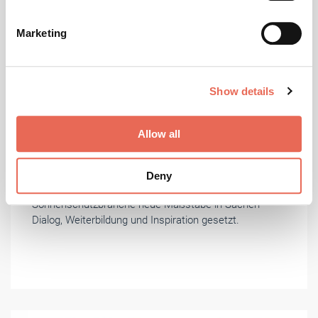
specific characteristics (fingerprinting)
Find out more about how your personal data is processed
Marketing
and set your preferences in the
details section
.
Foto: © Warema
We use cookies to personalise content and ads, to
Show details
provide social media features and to analyse our traffic.
Januar 2020
We also share information about your use of our site with
our social media, advertising and analytics partners who
Trendkongress für die
Allow all
may combine it with other information that you’ve
Sonnenschutzbranche
provided to them or that they’ve collected from your use
Informativer, individueller und exklusiver: Warema hat
Deny
of their services.
auf seinem ersten Trendkongress für die
Weitere Informationen:
Impressum
Datenschutz
Sonnenschutzbranche neue Maßstäbe in Sachen
Dialog, Weiterbildung und Inspiration gesetzt.