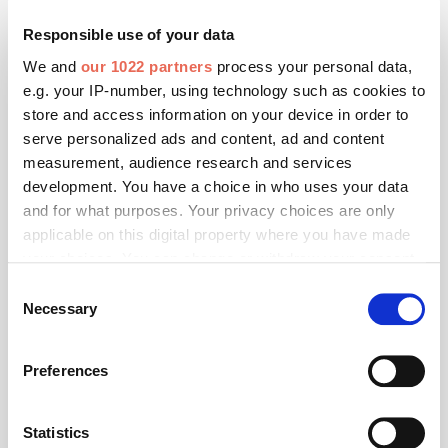
Renson: Team Germany in voller Fahrt
Responsible use of your data
Mit einem starken Fokus auf Deutschland hat Renson
We and
our 1022 partners
process your personal data,
auch sein Team für diese Aufgabe ausgerichtet.
e.g. your IP-number, using technology such as cookies to
store and access information on your device in order to
serve personalized ads and content, ad and content
measurement, audience research and services
development. You have a choice in who uses your data
and for what purposes. Your privacy choices are only
applicable on this digital property where you have made
your choices. You can change or withdraw your consent
any time from the Cookie Declaration or by clicking on
Consent
the Privacy trigger icon.
Necessary
Selection
If you allow, we would also like to:
Preferences
Collect information about your geographical location
which can be accurate to within several meters
Identify your device by actively scanning it for
Statistics