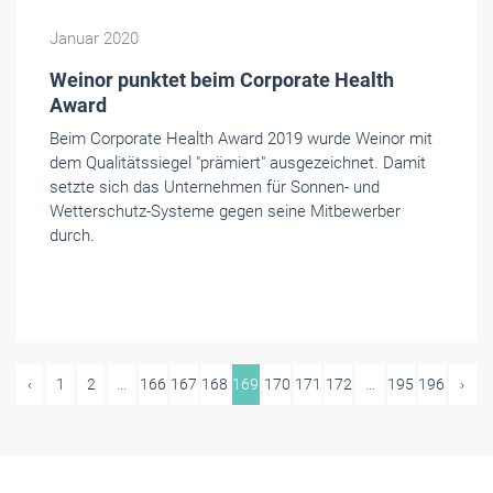
Januar 2020
Weinor punktet beim Corporate Health
Award
Beim Corporate Health Award 2019 wurde Weinor mit
dem Qualitätssiegel "prämiert" ausgezeichnet. Damit
setzte sich das Unternehmen für Sonnen- und
Wetterschutz-Systeme gegen seine Mitbewerber
durch.
‹
1
2
...
166
167
168
169
170
171
172
...
195
196
›