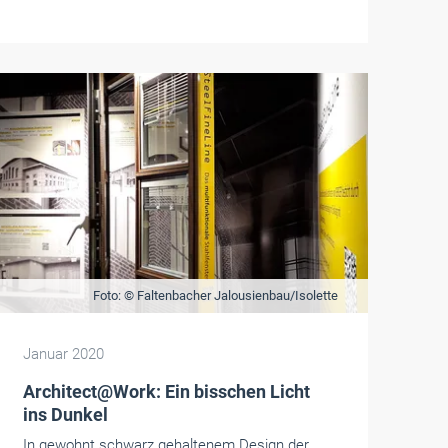
Foto: © Faltenbacher Jalousienbau/Isolette
Januar 2020
Architect@Work: Ein bisschen Licht
ins Dunkel
In gewohnt schwarz gehaltenem Design der