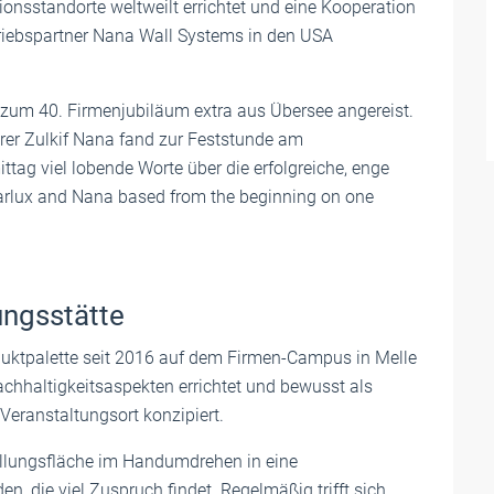
onsstandorte weltweilt errichtet und eine Kooperation
riebspartner Nana Wall Systems in den USA
.
 zum 40. Firmenjubiläum extra aus Übersee angereist.
rer Zulkif Nana fand zur Feststunde am
tag viel lobende Worte über die erfolgreiche, enge
arlux and Nana based from the beginning on one
ungsstätte
duktpalette seit 2016 auf dem Firmen-Campus in Melle
chhaltigkeitsaspekten errichtet und bewusst als
Veranstaltungsort konzipiert.
llungsfläche im Handumdrehen in eine
, die viel Zuspruch findet. Regelmäßig trifft sich