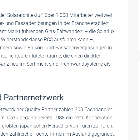
er Solararchitektur" über 1.000 Mitarbeiter weltweit
er- und Fassadenlösungen in der Branche etabliert.
am Markt führenden Glas-Faltwänden, – die Solarlux
der Widerstandsklasse RC3 ausführen kann –,
r cero sowie Balkon- und Fassadenverglasungen in
e, lichtdurchflutete Räume, die einen direkten,
 Ganz neu im Sortiment sind Trennwandsysteme als
d Partnernetzwerk
etzwerk der Quality Partner zählen 300 Fachhändler
rn. Dazu begann bereits 1988 die erste Kooperation
 größten japanischen Hersteller von Türen zu Toren.
rden zahlreiche Tochterfirmen im Ausland gegründet,