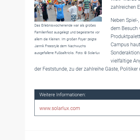
zahlreichen 
Neben Spiel-,
Das Erlebniswochenende war als großes
dem Besuch v
Familienfest ausgelegt und begeisterte vor
Produktpalet
allem die Kleinen. Im großen Foyer zeigte
Campus haut
Jannik Freestyle dem Nachwuchs
Sonderaktion
ausgefallene Fußballtricks. Foto: © Solarlux
vielfältige A
der Feststunde, zu der zahlreihe Gäste, Politike
Weitere Informationen:
www.solarlux.com