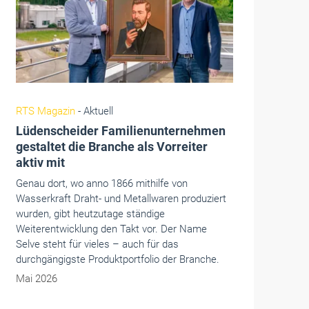
Fenster+Glas
- Aktuell
Warema schließt Geschäftsjahr 2025
stabil ab
Die Warema Group blickt auf ein
herausforderndes Geschäftsjahr 2025 zurück.
In einem weiterhin volatilen wirtschaftlichen
Umfeld erzielte das Unternehmen einen Umsatz
von über 678 Millionen Euro und bewegte sich
damit in etwa auf dem Niveau des Vorjahres.
Mai 2026