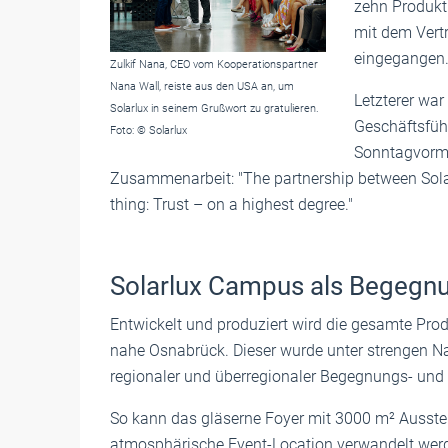
zehn Produkti
mit dem Vert
eingegangen
Zulkif Nana, CEO vom Kooperationspartner
Nana Wall, reiste aus den USA an, um
Letzterer war
Solarlux in seinem Grußwort zu gratulieren.
Geschäftsfüh
Foto: © Solarlux
Sonntagvormit
Zusammenarbeit: "The partnership between Sol
thing: Trust – on a highest degree."
Solarlux Campus als Begegn
Entwickelt und produziert wird die gesamte Pro
nahe Osnabrück. Dieser wurde unter strengen Na
regionaler und überregionaler Begegnungs- und 
So kann das gläserne Foyer mit 3000 m² Ausste
atmosphärische Event-Location verwandelt werden