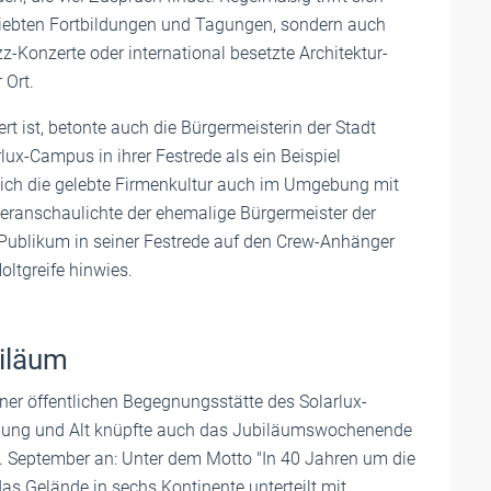
liebten Fortbildungen und Tagungen, sondern auch
-Konzerte oder international besetzte Architektur-
 Ort.
t ist, betonte auch die Bürgermeisterin der Stadt
lux-Campus in ihrer Festrede als ein Beispiel
sich die gelebte Firmenkultur auch im Umgebung mit
veranschaulichte der ehemalige Bürgermeister der
s Publikum in seiner Festrede auf den Crew-Anhänger
ltgreife hinwies.
iläum
iner öffentlichen Begegnungsstätte des Solarlux-
ung und Alt knüpfte auch das Jubiläumswochenende
. September an: Unter dem Motto "In 40 Jahren um die
as Gelände in sechs Kontinente unterteilt mit