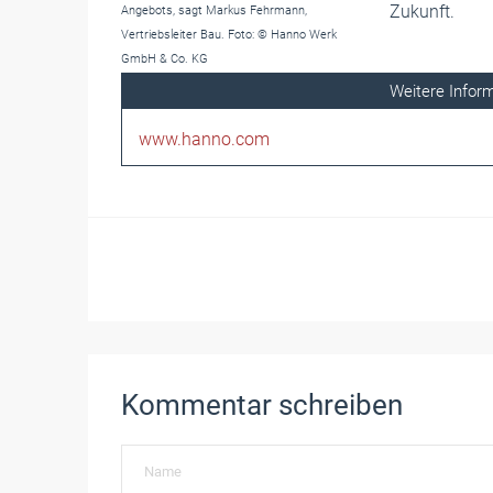
Zukunft.
Angebots, sagt Markus Fehrmann,
Vertriebsleiter Bau. Foto: © Hanno Werk
GmbH & Co. KG
Weitere Inform
www.hanno.com
Kommentar schreiben