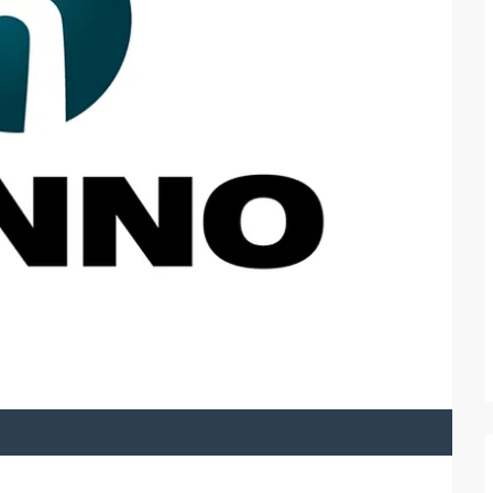
Fenste
glass
Mit de
glasste
Oktobe
Treffpu
Mai 20