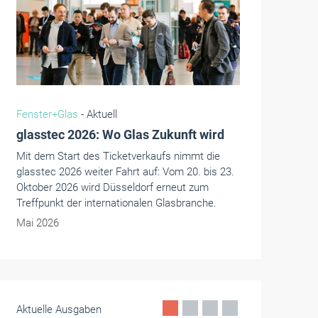
r+Glas
- Aktuell
Fenster+Glas
- Aktuell
tec 2026: Wo Glas Zukunft wird
R+T Innovationspreis 
Runde
m Start des Ticketverkaufs nimmt die
c 2026 weiter Fahrt auf: Vom 20. bis 23.
Zur R+T 2027, der Weltleitm
r 2026 wird Düsseldorf erneut zum
Tore und Sonnenschutz (15.
nkt der internationalen Glasbranche.
2027, Messe Stuttgart), kö
Unternehmen ihre innovati
26
bis 11. September 2026 ein
die begehrten Preise bewer
Mai 2026
Aktuelle Ausgaben