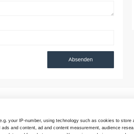
Absenden
e.g. your IP-number, using technology such as cookies to store
ll
RTS Aktuell
FoWi Aktuell
zed ads and content, ad and content measurement, audience rese