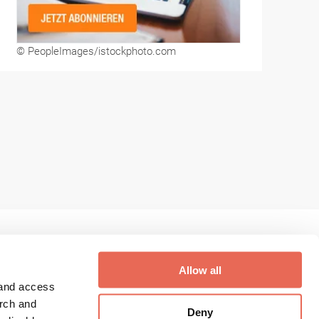
© PeopleImages/istockphoto.com
Allow all
 and access
Digithek Login
arch and
Deny