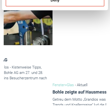
Deny
of their services.
Weitere Informationen:
Impressum
Datenschutz
Fenster+Glas
- Aktuell
Bohle zeigte auf Hausmesse sein Produktportfolio
Getreu dem Motto „Grandios was los - Kistenweise Tipps,
Trends und Knallerpreise“ lud die Bohle AG am 27. und 28.
September zur Hausmesse in ihr Besucherzentrum nach Haan
ein.
Oktober 2019