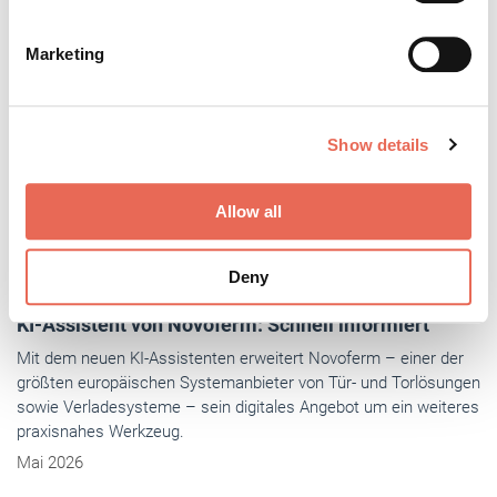
specific characteristics (fingerprinting)
Find out more about how your personal data is processed
Marketing
and set your preferences in the
details section
.
We use cookies to personalise content and ads, to
Show details
provide social media features and to analyse our traffic.
We also share information about your use of our site with
our social media, advertising and analytics partners who
Allow all
may combine it with other information that you’ve
provided to them or that they’ve collected from your use
Deny
of their services.
Weitere Informationen:
Impressum
Datenschutz
FASSADE
- Aktuell
Architektur im Wandel – Holzfassaden im Fokus