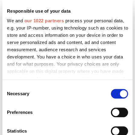
Responsible use of your data
We and
our 1022 partners
process your personal data,
e.g. your IP-number, using technology such as cookies to
store and access information on your device in order to
Bitte geben Sie "Kommentar" rückwärts ein.
serve personalized ads and content, ad and content
measurement, audience research and services
development. You have a choice in who uses your data
and for what purposes. Your privacy choices are only
applicable on this digital property where you have made
Absenden
your choices. You can change or withdraw your consent
any time from the Cookie Declaration or by clicking on
Consent
the Privacy trigger icon.
Necessary
Selection
If you allow, we would also like to:
Das könnte Sie auch interessieren:
Preferences
Collect information about your geographical location
which can be accurate to within several meters
Identify your device by actively scanning it for
Statistics