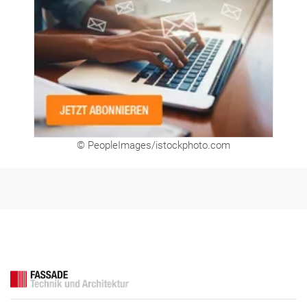
© PeopleImages/istockphoto.com