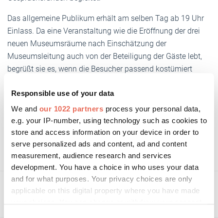
Das allgemeine Publikum erhält am selben Tag ab 19 Uhr
Einlass. Da eine Veranstaltung wie die Eröffnung der drei
neuen Museumsräume nach Einschätzung der
Museumsleitung auch von der Beteiligung der Gäste lebt,
begrüßt sie es, wenn die Besucher passend kostümiert
(Barock, Biedermeier, Historismus) zur Eröffnung kommen.
Responsible use of your data
We and
our 1022 partners
process your personal data,
e.g. your IP-number, using technology such as cookies to
store and access information on your device in order to
www.glasmuseum-rheinbach.de
serve personalized ads and content, ad and content
measurement, audience research and services
development. You have a choice in who uses your data
and for what purposes. Your privacy choices are only
applicable on this digital property where you have made
your choices. You can change or withdraw your consent
any time from the Cookie Declaration or by clicking on
Consent