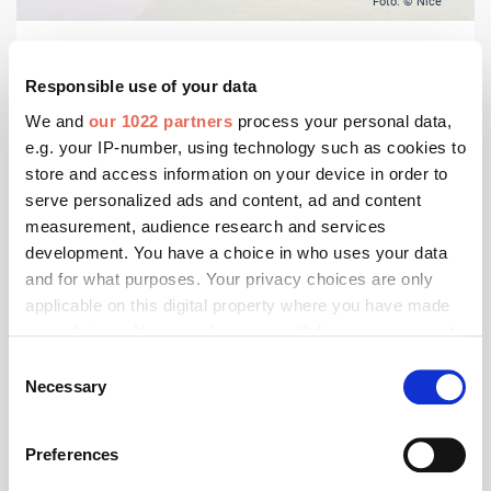
Foto: © Nice
Juni 2026
Responsible use of your data
Innovative Lösungen von Nice und Elero
We and
our 1022 partners
process your personal data,
Nice präsentierte gemeinsam mit Elero auf der
e.g. your IP-number, using technology such as cookies to
Fensterbau Frontale 2026 seine neuesten Innovationen
store and access information on your device in order to
im Bereich der Sonnenschutzautomatisierung und
serve personalized ads and content, ad and content
Smart-Living-Lösungen.
measurement, audience research and services
development. You have a choice in who uses your data
and for what purposes. Your privacy choices are only
applicable on this digital property where you have made
your choices. You can change or withdraw your consent
any time from the Cookie Declaration or by clicking on
Consent
the Privacy trigger icon.
Necessary
Selection
If you allow, we would also like to:
Preferences
Collect information about your geographical location