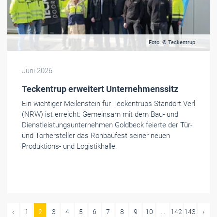
Foto: © Teckentrup
Juni 2026
Teckentrup erweitert Unternehmenssitz
Ein wichtiger Meilenstein für Teckentrups Standort Verl
(NRW) ist erreicht: Gemeinsam mit dem Bau- und
Dienstleistungsunternehmen Goldbeck feierte der Tür-
und Torhersteller das Rohbaufest seiner neuen
Produktions- und Logistikhalle.
‹
1
2
3
4
5
6
7
8
9
10
...
142
143
›