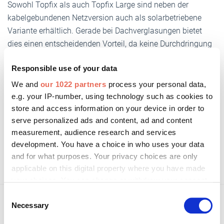
Sowohl Topfix als auch Topfix Large sind neben der
kabelgebundenen Netzversion auch als solarbetriebene
Variante erhältlich. Gerade bei Dachverglasungen bietet
dies einen entscheidenden Vorteil, da keine Durchdringung
des Dachs für ein Motorkabel erforderlich ist. Dies
Responsible use of your data
verbessert die Wasserdichtheit deutlich und ermöglicht
zugleich eine schnellere und nachhaltigere Montage.
We and
our 1022 partners
process your personal data,
e.g. your IP-number, using technology such as cookies to
store and access information on your device in order to
serve personalized ads and content, ad and content
Online: Renson
measurement, audience research and services
development. You have a choice in who uses your data
Hier geht es zum Online-Auftritt von Renson.
and for what purposes. Your privacy choices are only
applicable on this digital property where you have made
your choices. You can change or withdraw your consent
any time from the Cookie Declaration or by clicking on
Consent
the Privacy trigger icon.
Necessary
Selection