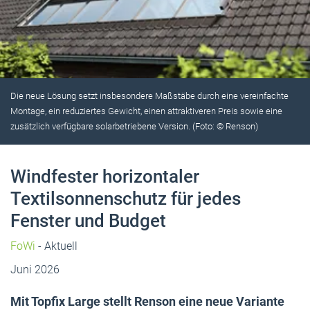
Die neue Lösung setzt insbesondere Maßstäbe durch eine vereinfachte
Montage, ein reduziertes Gewicht, einen attraktiveren Preis sowie eine
zusätzlich verfügbare solarbetriebene Version. (Foto: © Renson)
Windfester horizontaler
Textilsonnenschutz für jedes
Fenster und Budget
FoWi
- Aktuell
Juni 2026
Mit Topfix Large stellt Renson eine neue Variante